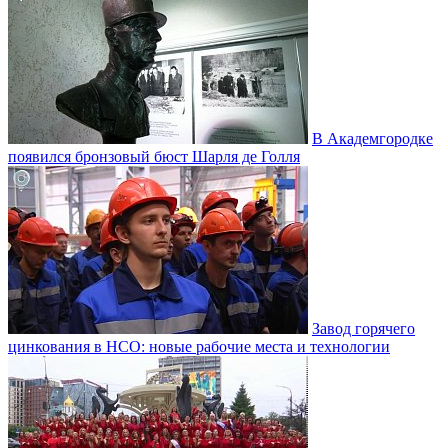
В Академгородке
появился бронзовый бюст Шарля де Голля
Завод горячего
цинкования в НСО: новые рабочие места и технологии