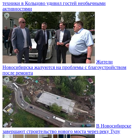
техники в Кольцово удивил гостей необычными
активностями
Жители
Новосибирска жалуются на проблемы с благоустройством
после ремонта
В Новосибирске
завершают строительство нового моста через реку Тулу