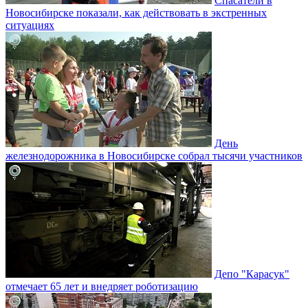
Спасатели в
Новосибирске показали, как действовать в экстренных
ситуациях
День
железнодорожника в Новосибирске собрал тысячи участников
Депо "Карасук"
отмечает 65 лет и внедряет роботизацию