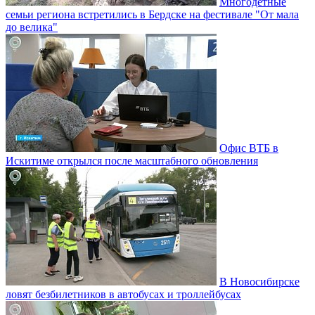
Многодетные
семьи региона встретились в Бердске на фестивале "От мала
до велика"
Офис ВТБ в
Искитиме открылся после масштабного обновления
В Новосибирске
ловят безбилетников в автобусах и троллейбусах