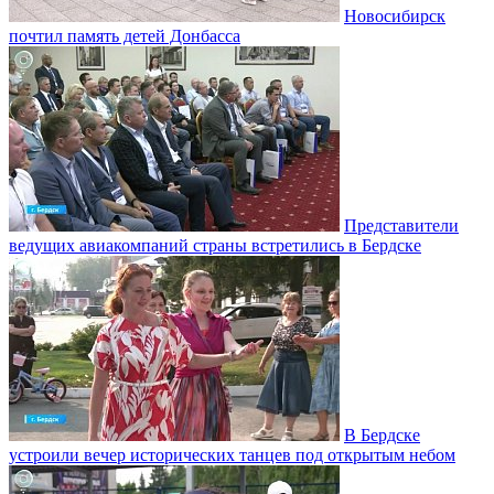
Новосибирск
почтил память детей Донбасса
Представители
ведущих авиакомпаний страны встретились в Бердске
В Бердске
устроили вечер исторических танцев под открытым небом