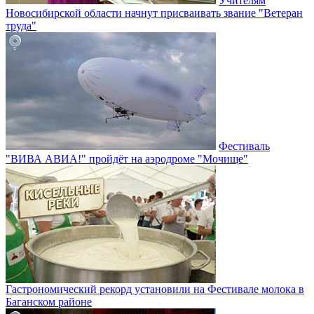
Учителям
Новосибирской области начнут присваивать звание "Ветеран
труда"
Фестиваль
"ВИВА АВИА!" пройдёт на аэродроме "Мочище"
Гастрономический рекорд установили на Фестивале молока в
Баганском районе