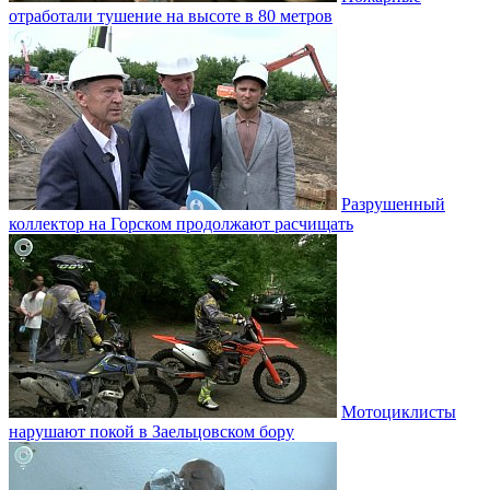
отработали тушение на высоте в 80 метров
Разрушенный
коллектор на Горском продолжают расчищать
Мотоциклисты
нарушают покой в Заельцовском бору