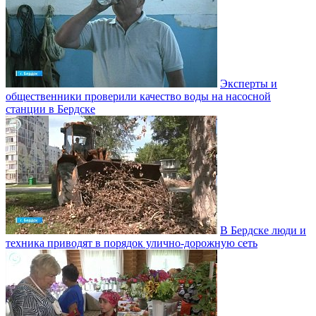
Эксперты и
общественники проверили качество воды на насосной
станции в Бердске
В Бердске люди и
техника приводят в порядок улично‑дорожную сеть