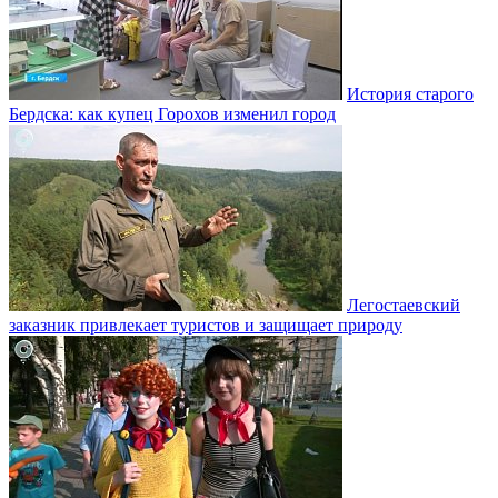
История старого
Бердска: как купец Горохов изменил город
Легостаевский
заказник привлекает туристов и защищает природу