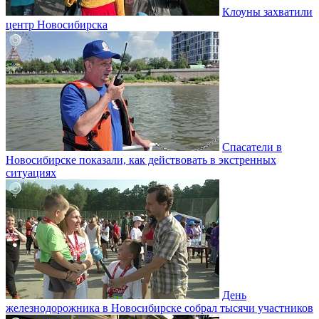
Клоуны захватили
центр Новосибирска
Спасатели в
Новосибирске показали, как действовать в экстренных
ситуациях
День
железнодорожника в Новосибирске собрал тысячи участников