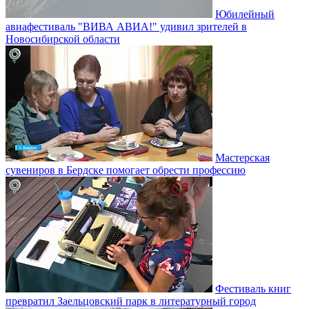
Юбилейный
авиафестиваль "ВИВА АВИА!" удивил зрителей в
Новосибирской области
Мастерская
сувениров в Бердске помогает обрести профессию
Фестиваль книг
превратил Заельцовский парк в литературный город