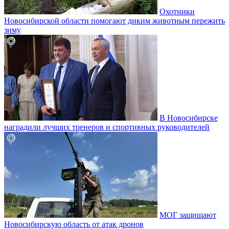
Охотники
Новосибирской области помогают диким животным пережить
зиму
В Новосибирске
наградили лучших тренеров и спортивных руководителей
МОГ защищают
Новосибирскую область от атак дронов