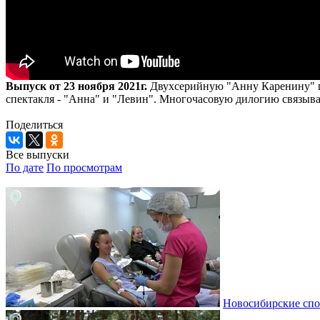
Выпуск от 23 ноября 2021г.
Двухсерийную "Анну Каренину" пр
спектакля - "Анна" и "Левин". Многочасовую дилогию связыва
Поделиться
Все выпуски
По дате
По просмотрам
Новосибирские спо