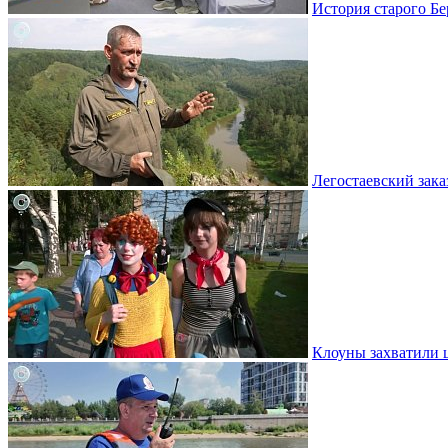
История старого Бе
Легостаевский зака
Клоуны захватили 