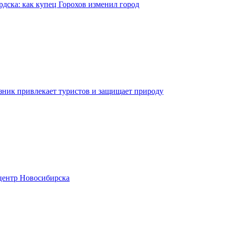
рдска: как купец Горохов изменил город
зник привлекает туристов и защищает природу
центр Новосибирска