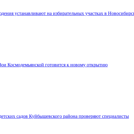
дения устанавливают на избирательных участках в Новосибирс
Зои Космодемьянской готовится к новому открытию
 детских садов Куйбышевского района проверяют специалисты