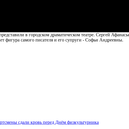
едставили в городском драматическом театре. Сергей Афанасье
ет фигура самого писателя и его супруги - Софьи Андреевны.
ртсмены сдали кровь перед Днём физкультурника