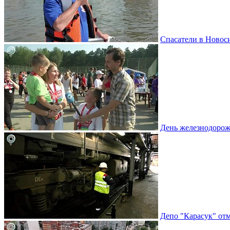
Спасатели в Новоси
День железнодорож
Депо "Карасук" отм