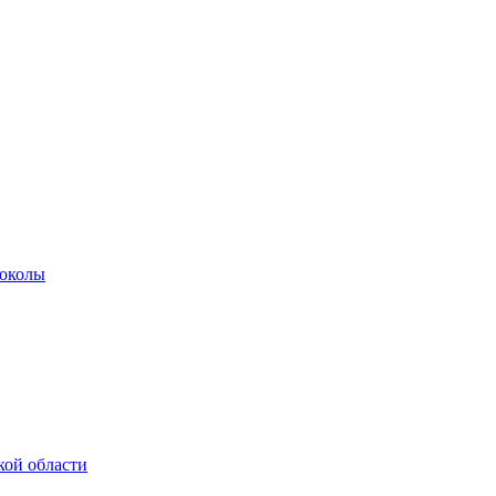
роколы
кой области