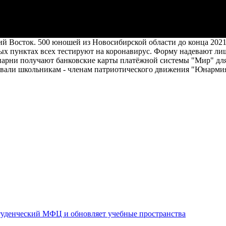
й Восток. 500 юношей из Новосибирской области до конца 2021 
х пунктах всех тестируют на коронавирус. Форму надевают лиш
 парни получают банковские карты платёжной системы "Мир" для 
зывали школьникам - членам патриотического движения "Юнармия
уденческий МФЦ и обновляет учебные пространства