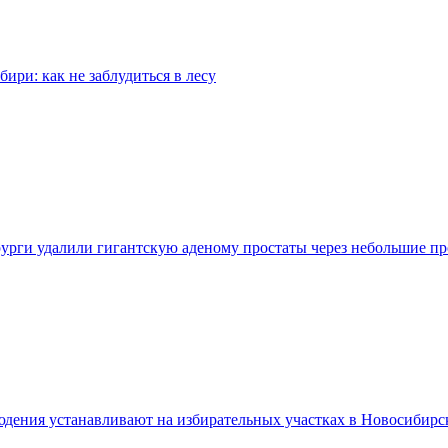
бири: как не заблудиться в лесу
урги удалили гигантскую аденому простаты через небольшие п
дения устанавливают на избирательных участках в Новосибирс