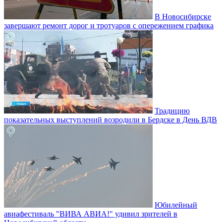
В Новосибирске
завершают ремонт дорог и тротуаров с опережением графика
Традицию
показательных выступлений возродили в Бердске в День ВДВ
Юбилейный
авиафестиваль "ВИВА АВИА!" удивил зрителей в