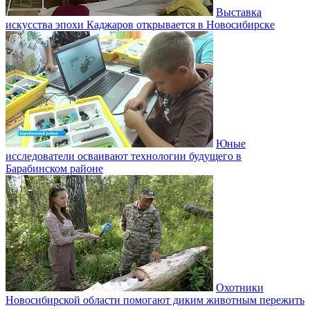
Выставка
искусства эпохи Каджаров открывается в Новосибирске
Юные
исследователи осваивают технологии будущего в
Барабинском районе
Охотники
Новосибирской области помогают диким животным пережить