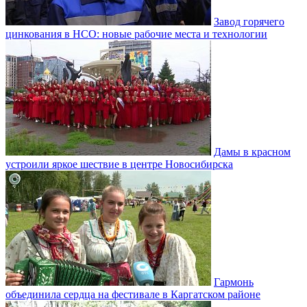
Завод горячего
цинкования в НСО: новые рабочие места и технологии
Дамы в красном
устроили яркое шествие в центре Новосибирска
Гармонь
объединила сердца на фестивале в Каргатском районе