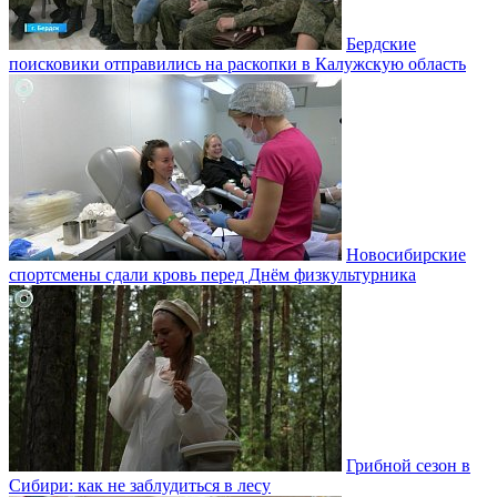
Бердские
поисковики отправились на раскопки в Калужскую область
Новосибирские
спортсмены сдали кровь перед Днём физкультурника
Грибной сезон в
Сибири: как не заблудиться в лесу