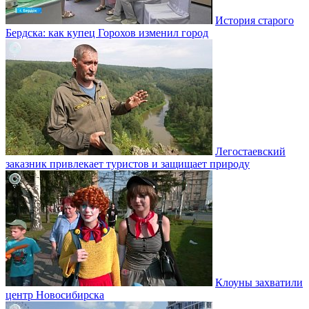
История старого
Бердска: как купец Горохов изменил город
Легостаевский
заказник привлекает туристов и защищает природу
Клоуны захватили
центр Новосибирска