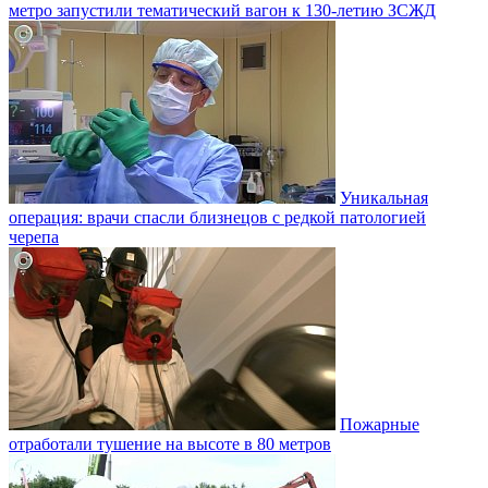
метро запустили тематический вагон к 130-летию ЗСЖД
Уникальная
операция: врачи спасли близнецов с редкой патологией
черепа
Пожарные
отработали тушение на высоте в 80 метров