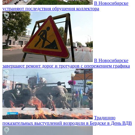
В Новосибирске
устраняют последствия обрушения коллектора
В Новосибирске
завершают ремонт дорог и тротуаров с опережением графика
Традицию
показательных выступлений возродили в Бердске в День ВДВ