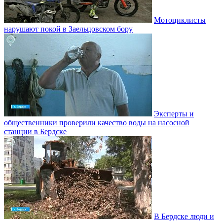
Мотоциклисты
нарушают покой в Заельцовском бору
Эксперты и
общественники проверили качество воды на насосной
станции в Бердске
В Бердске люди и