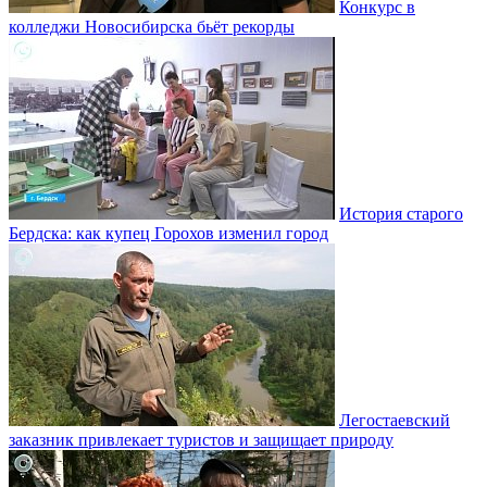
Конкурс в
колледжи Новосибирска бьёт рекорды
История старого
Бердска: как купец Горохов изменил город
Легостаевский
заказник привлекает туристов и защищает природу