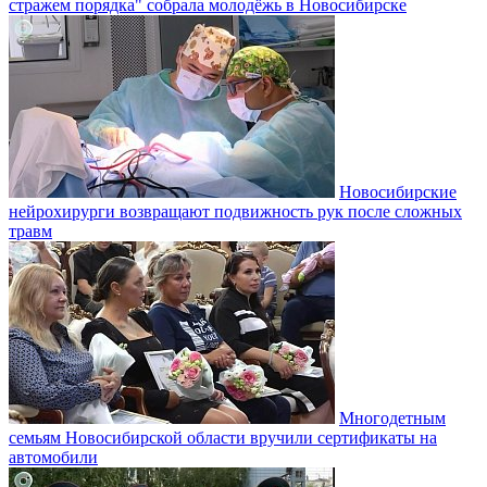
стражем порядка" собрала молодёжь в Новосибирске
Новосибирские
нейрохирурги возвращают подвижность рук после сложных
травм
Многодетным
семьям Новосибирской области вручили сертификаты на
автомобили