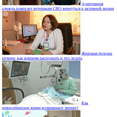
Адаптивная
одежда помогает ветеранам СВО вернуться к активной жизни
Жировая болезнь
печени: как вовремя распознать и что делать
Как
новосибирские врачи возвращают зрение?