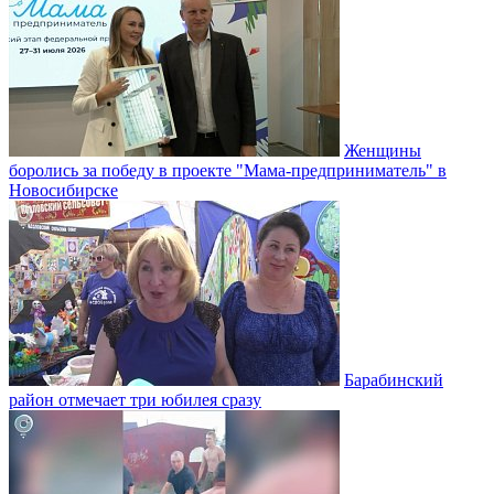
Женщины
боролись за победу в проекте "Мама-предприниматель" в
Новосибирске
Барабинский
район отмечает три юбилея сразу