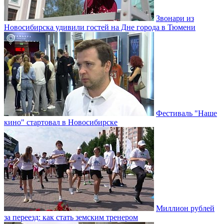
Звонари из
Новосибирска удивили гостей на Дне города в Тюмени
Фестиваль "Наше
кино" стартовал в Новосибирске
Миллион рублей
за переезд: как стать земским тренером