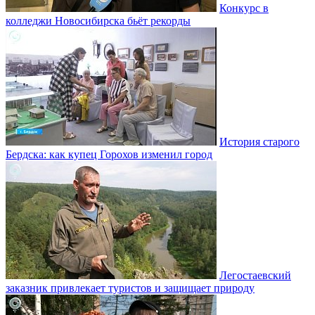
Конкурс в
колледжи Новосибирска бьёт рекорды
История старого
Бердска: как купец Горохов изменил город
Легостаевский
заказник привлекает туристов и защищает природу