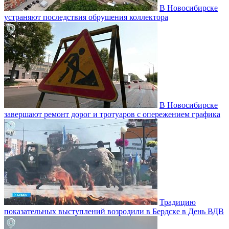
В Новосибирске
устраняют последствия обрушения коллектора
В Новосибирске
завершают ремонт дорог и тротуаров с опережением графика
Традицию
показательных выступлений возродили в Бердске в День ВДВ