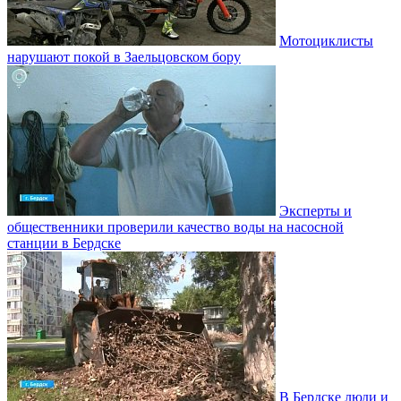
Мотоциклисты
нарушают покой в Заельцовском бору
Эксперты и
общественники проверили качество воды на насосной
станции в Бердске
В Бердске люди и