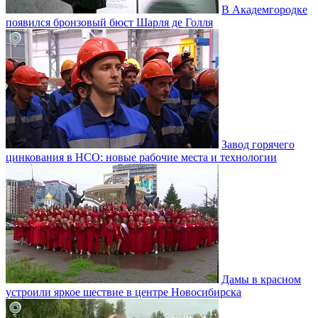
В Академгородке
появился бронзовый бюст Шарля де Голля
Завод горячего
цинкования в НСО: новые рабочие места и технологии
Дамы в красном
устроили яркое шествие в центре Новосибирска