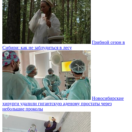
Грибной сезон в
Сибири: как не заблудиться в лесу
Новосибирские
хирурги удалили гигантскую аденому простаты через
небольшие проколы