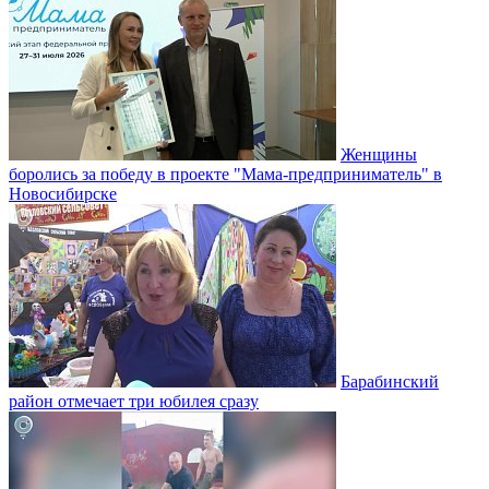
Женщины
боролись за победу в проекте "Мама-предприниматель" в
Новосибирске
Барабинский
район отмечает три юбилея сразу