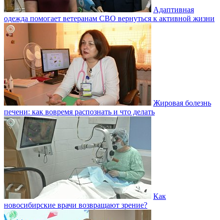
Адаптивная
одежда помогает ветеранам СВО вернуться к активной жизни
Жировая болезнь
печени: как вовремя распознать и что делать
Как
новосибирские врачи возвращают зрение?