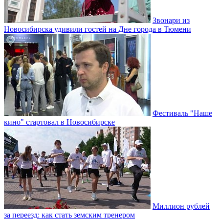
Звонари из
Новосибирска удивили гостей на Дне города в Тюмени
Фестиваль "Наше
кино" стартовал в Новосибирске
Миллион рублей
за переезд: как стать земским тренером