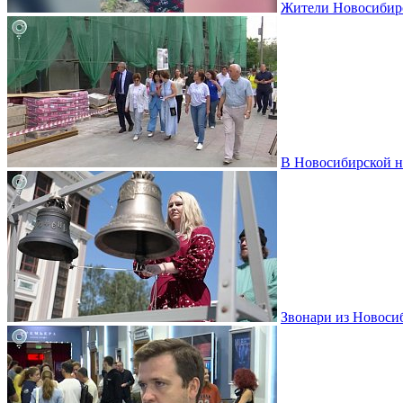
Жители Новосибирс
В Новосибирской н
Звонари из Новоси