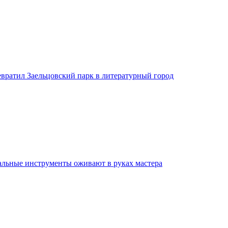
евратил Заельцовский парк в литературный город
льные инструменты оживают в руках мастера