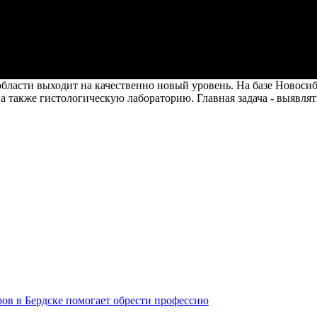
асти выходит на качественно новый уровень. На базе Новосиби
 также гистологическую лабораторию. Главная задача - выявлять
ров в Бердске помогает обрести профессию