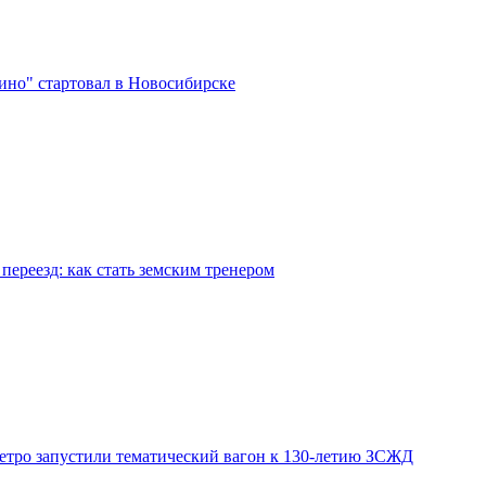
ино" стартовал в Новосибирске
переезд: как стать земским тренером
етро запустили тематический вагон к 130-летию ЗСЖД