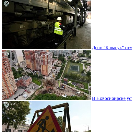
Депо "Карасук" отм
В Новосибирске ус