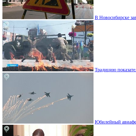
В Новосибирске за
Традицию показате
Юбилейный авиафе