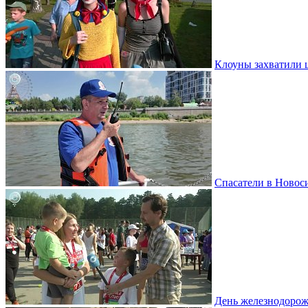
Клоуны захватили 
Спасатели в Новоси
День железнодорож