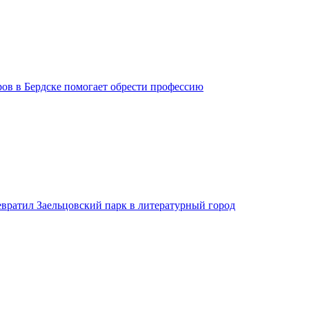
ров в Бердске помогает обрести профессию
евратил Заельцовский парк в литературный город