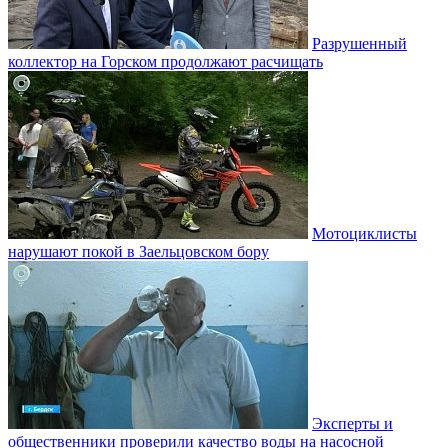
Разрушенный
коллектор на Горском продолжают расчищать
Мотоциклисты
нарушают покой в Заельцовском бору
Эксперты и
общественники проверили качество воды на насосной