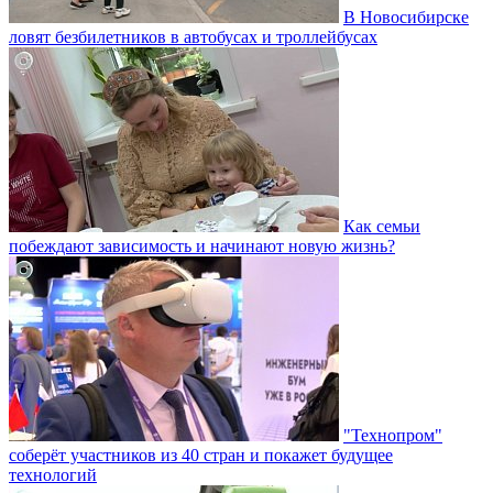
В Новосибирске
ловят безбилетников в автобусах и троллейбусах
Как семьи
побеждают зависимость и начинают новую жизнь?
"Технопром"
соберёт участников из 40 стран и покажет будущее
технологий