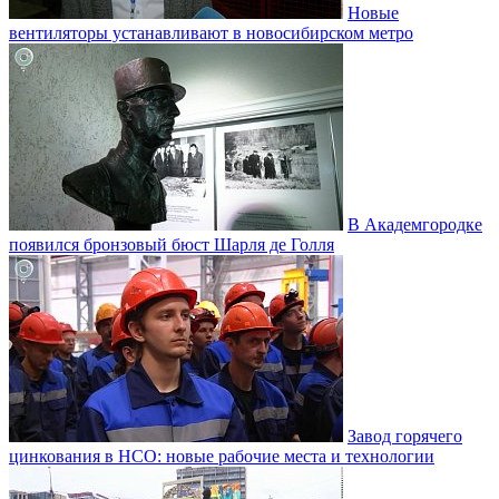
Новые
вентиляторы устанавливают в новосибирском метро
В Академгородке
появился бронзовый бюст Шарля де Голля
Завод горячего
цинкования в НСО: новые рабочие места и технологии