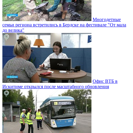
Многодетные
семьи региона встретились в Бердске на фестивале "От мала
до велика"
Офис ВТБ в
Искитиме открылся после масштабного обновления