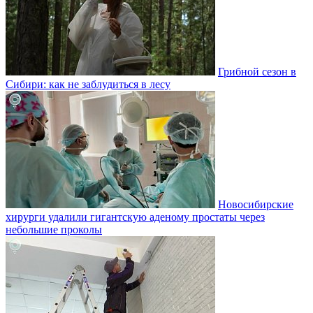
Грибной сезон в
Сибири: как не заблудиться в лесу
Новосибирские
хирурги удалили гигантскую аденому простаты через
небольшие проколы