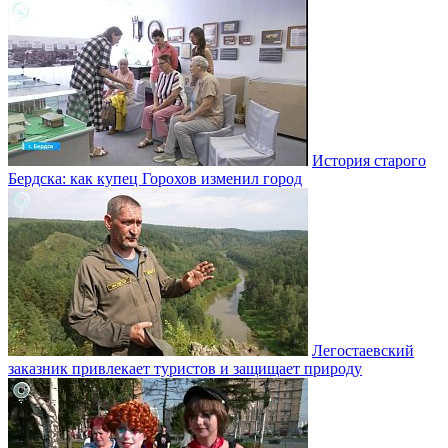
История старого
Бердска: как купец Горохов изменил город
Легостаевский
заказник привлекает туристов и защищает природу