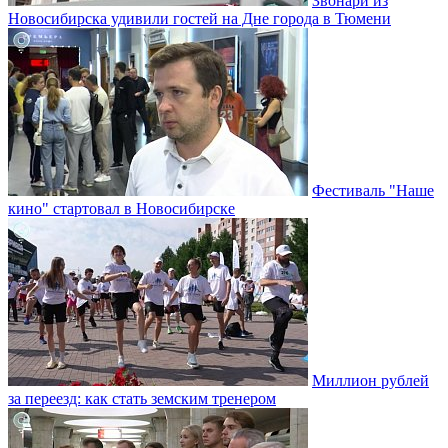
Звонари из
Новосибирска удивили гостей на Дне города в Тюмени
Фестиваль "Наше
кино" стартовал в Новосибирске
Миллион рублей
за переезд: как стать земским тренером