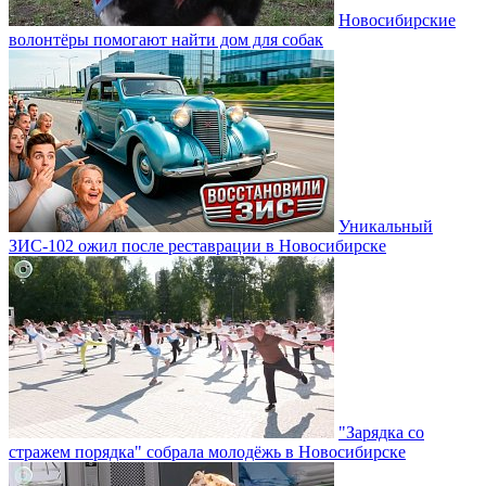
Новосибирские
волонтёры помогают найти дом для собак
Уникальный
ЗИС-102 ожил после реставрации в Новосибирске
"Зарядка со
стражем порядка" собрала молодёжь в Новосибирске