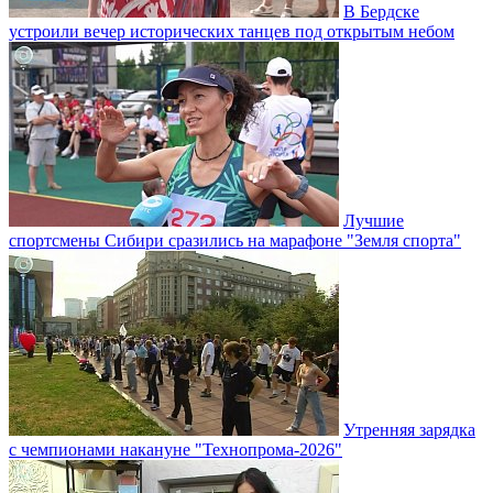
В Бердске
устроили вечер исторических танцев под открытым небом
Лучшие
спортсмены Сибири сразились на марафоне "Земля спорта"
Утренняя зарядка
с чемпионами накануне "Технопрома-2026"