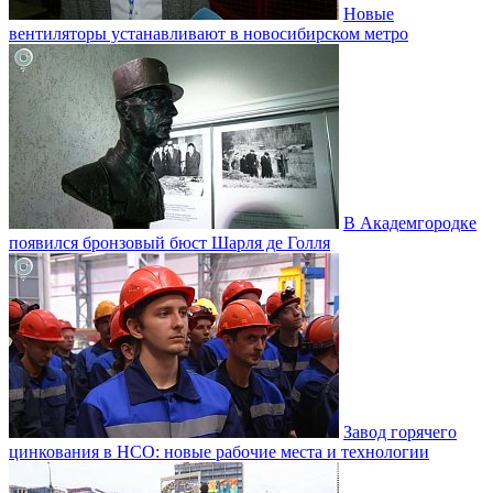
Новые
вентиляторы устанавливают в новосибирском метро
В Академгородке
появился бронзовый бюст Шарля де Голля
Завод горячего
цинкования в НСО: новые рабочие места и технологии