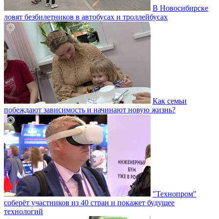
В Новосибирске
ловят безбилетников в автобусах и троллейбусах
Как семьи
побеждают зависимость и начинают новую жизнь?
"Технопром"
соберёт участников из 40 стран и покажет будущее
технологий