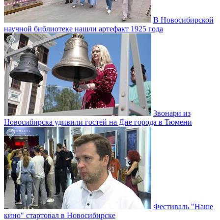
В Новосибирской
научной библиотеке нашли артефакт 1925 года
Звонари из
Новосибирска удивили гостей на Дне города в Тюмени
Фестиваль "Наше
кино" стартовал в Новосибирске