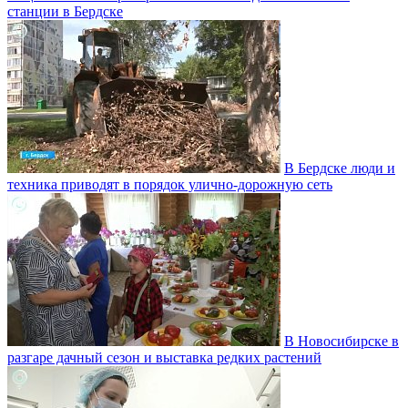
станции в Бердске
В Бердске люди и
техника приводят в порядок улично‑дорожную сеть
В Новосибирске в
разгаре дачный сезон и выставка редких растений