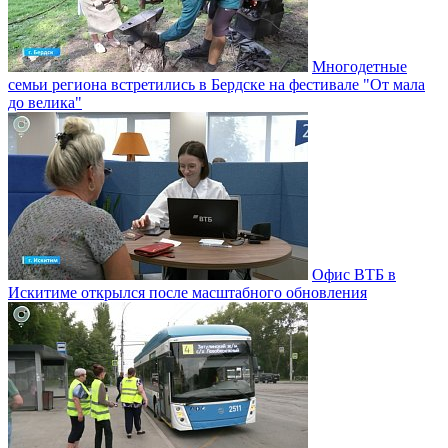
Многодетные
семьи региона встретились в Бердске на фестивале "От мала
до велика"
Офис ВТБ в
Искитиме открылся после масштабного обновления