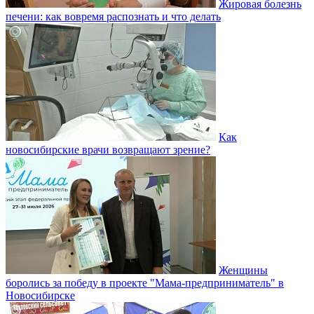
Жировая болезнь
печени: как вовремя распознать и что делать
Как
новосибирские врачи возвращают зрение?
Женщины
боролись за победу в проекте "Мама-предприниматель" в
Новосибирске