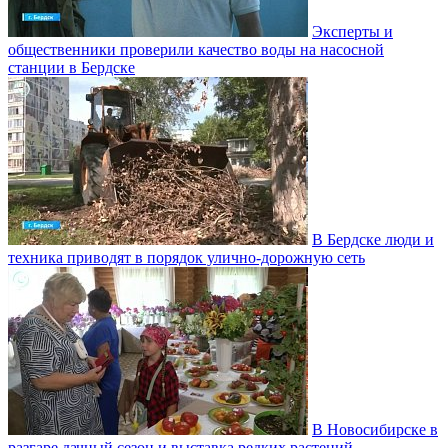
Эксперты и
общественники проверили качество воды на насосной
станции в Бердске
В Бердске люди и
техника приводят в порядок улично‑дорожную сеть
В Новосибирске в
разгаре дачный сезон и выставка редких растений