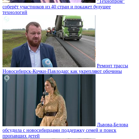
"Технопром"
соберёт участников из 40 стран и покажет будущее
технологий
Ремонт трассы
Новосибирск-Кочки-Павлодар: как укрепляют обочины
Львова-Белова
обсудила с новосибирцами поддержку семей и поиск
пропавших детей