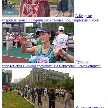
В Бердске
устроили вечер исторических танцев под открытым небом
Лучшие
спортсмены Сибири сразились на марафоне "Земля спорта"
Утренняя зарядка