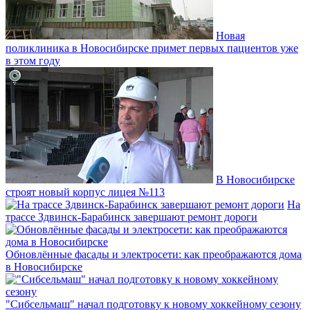
Новая
поликлиника в Новосибирске примет первых пациентов уже
в этом году
В Новосибирске
строят новый корпус лицея №113
На
трассе Здвинск-Барабинск завершают ремонт дороги
Обновлённые фасады и электросети: как преображаются дома
в Новосибирске
"Сибсельмаш" начал подготовку к новому хоккейному сезону