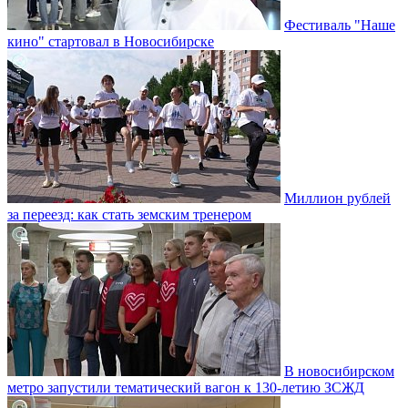
Фестиваль "Наше
кино" стартовал в Новосибирске
Миллион рублей
за переезд: как стать земским тренером
В новосибирском
метро запустили тематический вагон к 130-летию ЗСЖД