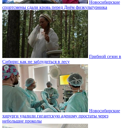
Новосибирские
спортсмены сдали кровь перед Днём физкультурника
Грибной сезон в
Сибири: как не заблудиться в лесу
Новосибирские
хирурги удалили гигантскую аденому простаты через
небольшие проколы