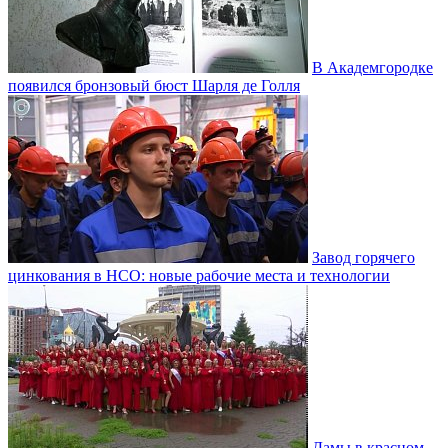
В Академгородке
появился бронзовый бюст Шарля де Голля
Завод горячего
цинкования в НСО: новые рабочие места и технологии
Дамы в красном