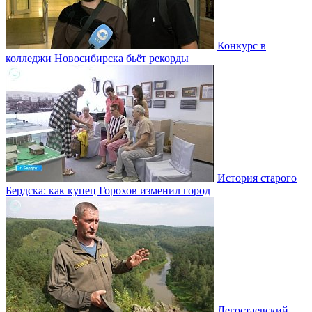
Конкурс в
колледжи Новосибирска бьёт рекорды
История старого
Бердска: как купец Горохов изменил город
Легостаевский