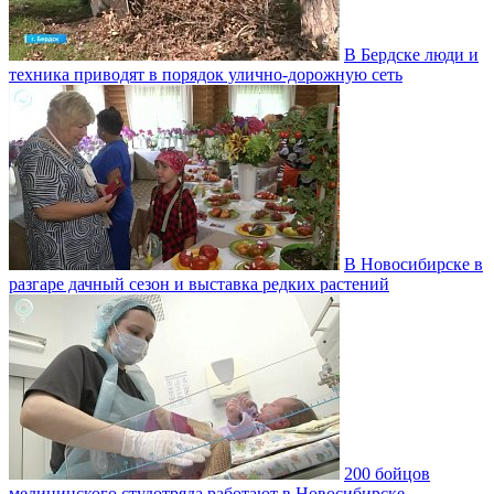
В Бердске люди и
техника приводят в порядок улично‑дорожную сеть
В Новосибирске в
разгаре дачный сезон и выставка редких растений
200 бойцов
медицинского студотряда работают в Новосибирске