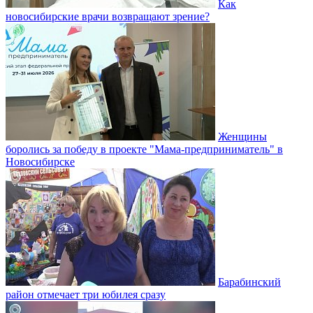
Как
новосибирские врачи возвращают зрение?
Женщины
боролись за победу в проекте "Мама-предприниматель" в
Новосибирске
Барабинский
район отмечает три юбилея сразу