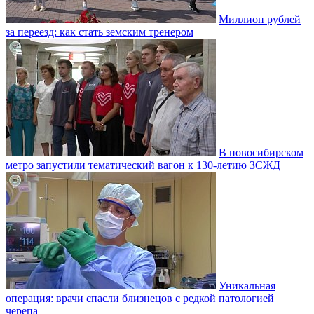
Миллион рублей
за переезд: как стать земским тренером
В новосибирском
метро запустили тематический вагон к 130-летию ЗСЖД
Уникальная
операция: врачи спасли близнецов с редкой патологией
черепа