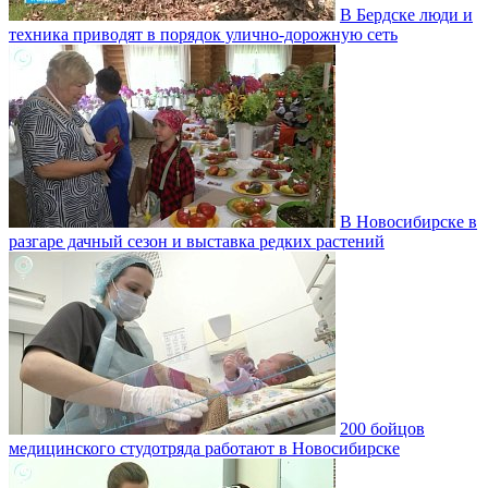
В Бердске люди и
техника приводят в порядок улично‑дорожную сеть
В Новосибирске в
разгаре дачный сезон и выставка редких растений
200 бойцов
медицинского студотряда работают в Новосибирске