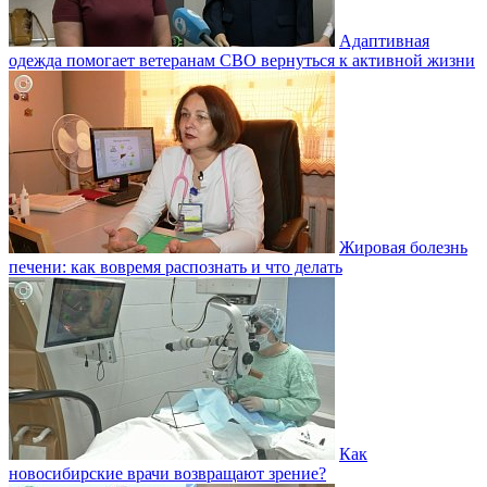
Адаптивная
одежда помогает ветеранам СВО вернуться к активной жизни
Жировая болезнь
печени: как вовремя распознать и что делать
Как
новосибирские врачи возвращают зрение?