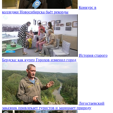
Конкурс в
колледжи Новосибирска бьёт рекорды
История старого
Бердска: как купец Горохов изменил город
Легостаевский
заказник привлекает туристов и защищает природу