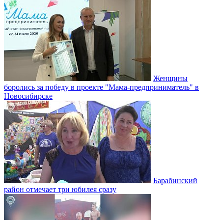
Женщины
боролись за победу в проекте "Мама-предприниматель" в
Новосибирске
Барабинский
район отмечает три юбилея сразу