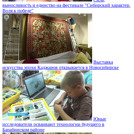
выносливость и единство на фестивале "Сибирский характер.
Воля к победе"
Выставка
искусства эпохи Каджаров открывается в Новосибирске
Юные
исследователи осваивают технологии будущего в
Барабинском районе