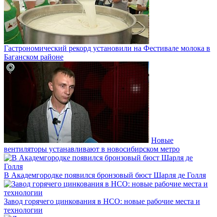
Гастрономический рекорд установили на Фестивале молока в
Баганском районе
Новые
вентиляторы устанавливают в новосибирском метро
В Академгородке появился бронзовый бюст Шарля де Голля
Завод горячего цинкования в НСО: новые рабочие места и
технологии