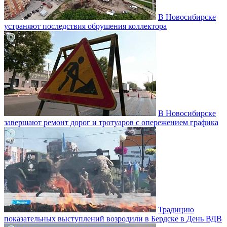
В Новосибирске
устраняют последствия обрушения коллектора
В Новосибирске
завершают ремонт дорог и тротуаров с опережением графика
Традицию
показательных выступлений возродили в Бердске в День ВДВ