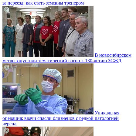
за переезд: как стать земским тренером
В новосибирском
метро запустили тематический вагон к 130-летию ЗСЖД
Уникальная
операция: врачи спасли близнецов с редкой патологией
черепа