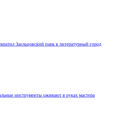
евратил Заельцовский парк в литературный город
льные инструменты оживают в руках мастера