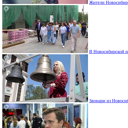
Жители Новосибирс
В Новосибирской н
Звонари из Новоси