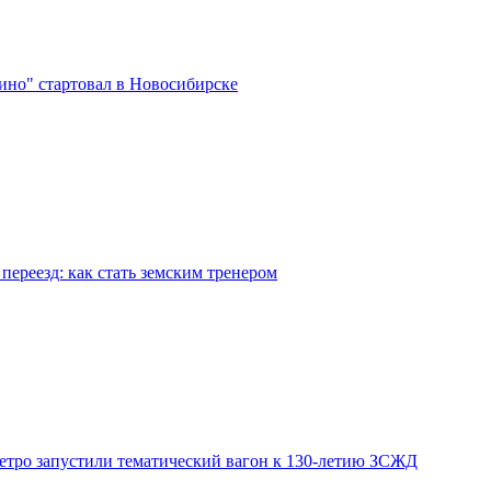
ино" стартовал в Новосибирске
переезд: как стать земским тренером
етро запустили тематический вагон к 130-летию ЗСЖД