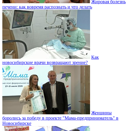
Жировая болезнь
печени: как вовремя распознать и что делать
Как
новосибирские врачи возвращают зрение?
Женщины
боролись за победу в проекте "Мама-предприниматель" в
Новосибирске