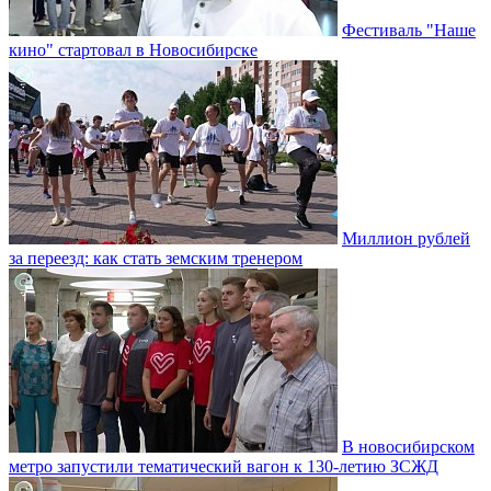
Фестиваль "Наше
кино" стартовал в Новосибирске
Миллион рублей
за переезд: как стать земским тренером
В новосибирском
метро запустили тематический вагон к 130-летию ЗСЖД