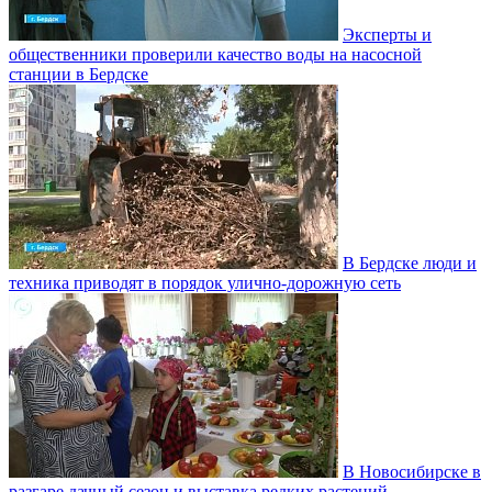
Эксперты и
общественники проверили качество воды на насосной
станции в Бердске
В Бердске люди и
техника приводят в порядок улично‑дорожную сеть
В Новосибирске в
разгаре дачный сезон и выставка редких растений