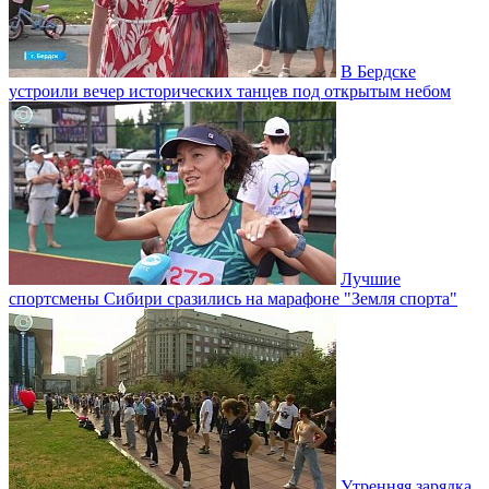
В Бердске
устроили вечер исторических танцев под открытым небом
Лучшие
спортсмены Сибири сразились на марафоне "Земля спорта"
Утренняя зарядка