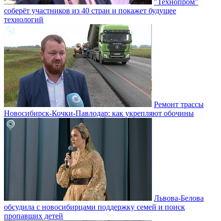
"Технопром"
соберёт участников из 40 стран и покажет будущее
технологий
Ремонт трассы
Новосибирск-Кочки-Павлодар: как укрепляют обочины
Львова-Белова
обсудила с новосибирцами поддержку семей и поиск
пропавших детей