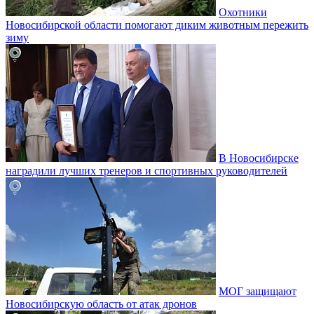
Охотники
Новосибирской области помогают диким животным пережить
зиму
В Новосибирске
наградили лучших тренеров и спортивных руководителей
МОГ защищают
Новосибирскую область от атак дронов