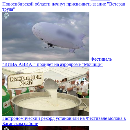
Новосибирской области начнут присваивать звание "Ветеран
труда"
Фестиваль
"ВИВА АВИА!" пройдёт на аэродроме "Мочище"
Гастрономический рекорд установили на Фестивале молока в
Баганском районе