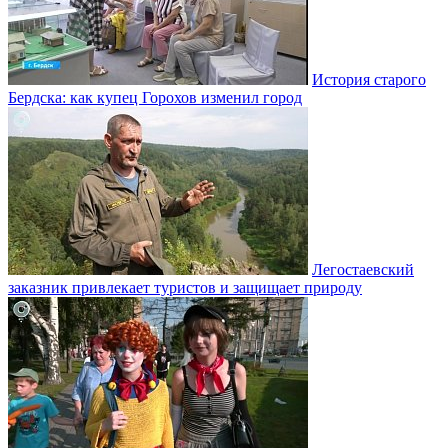
История старого
Бердска: как купец Горохов изменил город
Легостаевский
заказник привлекает туристов и защищает природу