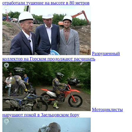
отработали тушение на высоте в 80 метров
Разрушенный
коллектор на Горском продолжают расчищать
Мотоциклисты
нарушают покой в Заельцовском бору