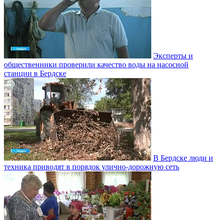
Эксперты и
общественники проверили качество воды на насосной
станции в Бердске
В Бердске люди и
техника приводят в порядок улично‑дорожную сеть