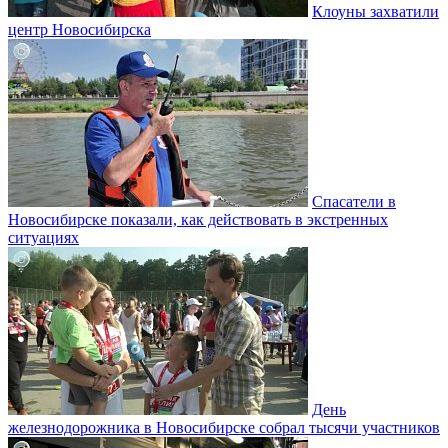
Клоуны захватили
центр Новосибирска
Спасатели в
Новосибирске показали, как действовать в экстренных
ситуациях
День
железнодорожника в Новосибирске собрал тысячи участников