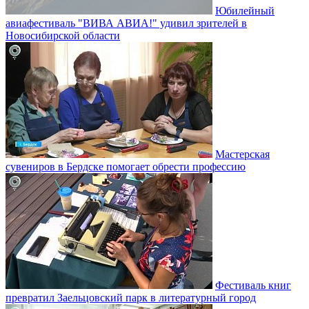
Юбилейный
авиафестиваль "ВИВА АВИА!" удивил зрителей в
Новосибирской области
Мастерская
сувениров в Бердске помогает обрести профессию
Фестиваль книг
превратил Заельцовский парк в литературный город