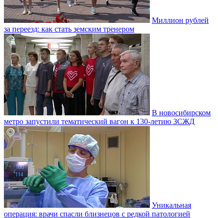
Миллион рублей
за переезд: как стать земским тренером
В новосибирском
метро запустили тематический вагон к 130-летию ЗСЖД
Уникальная
операция: врачи спасли близнецов с редкой патологией