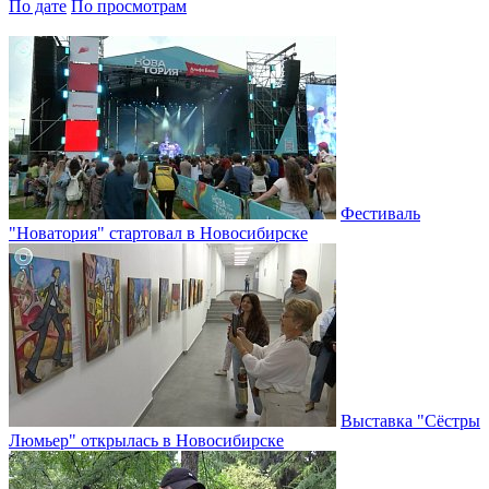
По дате
По просмотрам
Фестиваль
"Новатория" стартовал в Новосибирске
Выставка "Сёстры
Люмьер" открылась в Новосибирске