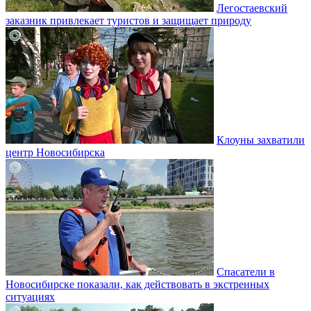
Легостаевский
заказник привлекает туристов и защищает природу
Клоуны захватили
центр Новосибирска
Спасатели в
Новосибирске показали, как действовать в экстренных
ситуациях