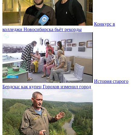
Конкурс в
колледжи Новосибирска бьёт рекорды
История старого
Бердска: как купец Горохов изменил город