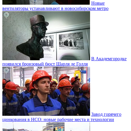
Новые
вентиляторы устанавливают в новосибирском метро
В Академгородке
появился бронзовый бюст Шарля де Голля
Завод горячего
цинкования в НСО: новые рабочие места и технологии