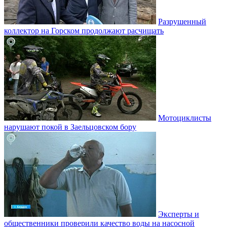
Разрушенный
коллектор на Горском продолжают расчищать
Мотоциклисты
нарушают покой в Заельцовском бору
Эксперты и
общественники проверили качество воды на насосной