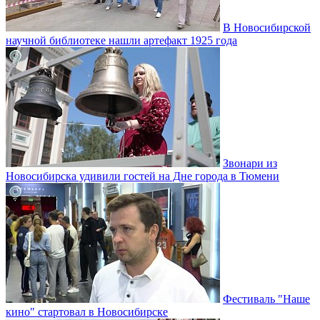
В Новосибирской
научной библиотеке нашли артефакт 1925 года
Звонари из
Новосибирска удивили гостей на Дне города в Тюмени
Фестиваль "Наше
кино" стартовал в Новосибирске