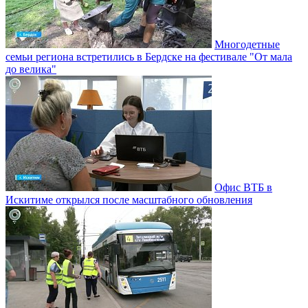
Многодетные
семьи региона встретились в Бердске на фестивале "От мала
до велика"
Офис ВТБ в
Искитиме открылся после масштабного обновления