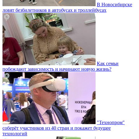
В Новосибирске
ловят безбилетников в автобусах и троллейбусах
Как семьи
побеждают зависимость и начинают новую жизнь?
"Технопром"
соберёт участников из 40 стран и покажет будущее
технологий