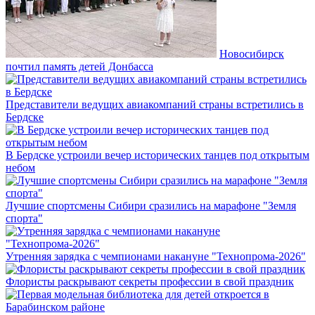
Новосибирск
почтил память детей Донбасса
Представители ведущих авиакомпаний страны встретились в
Бердске
В Бердске устроили вечер исторических танцев под открытым
небом
Лучшие спортсмены Сибири сразились на марафоне "Земля
спорта"
Утренняя зарядка с чемпионами накануне "Технопрома-2026"
Флористы раскрывают секреты профессии в свой праздник