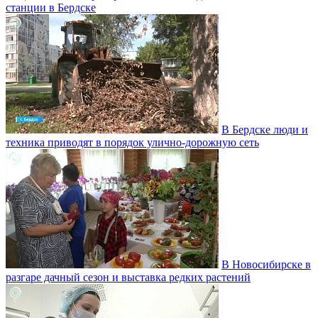
станции в Бердске
В Бердске люди и
техника приводят в порядок улично‑дорожную сеть
В Новосибирске в
разгаре дачный сезон и выставка редких растений