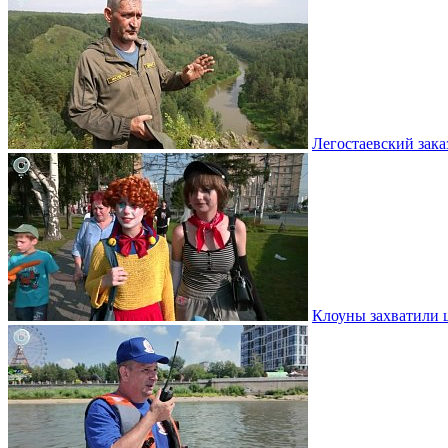
Легостаевский зака
Клоуны захватили 