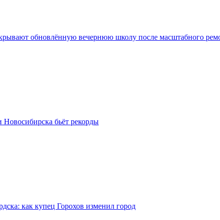
крывают обновлённую вечернюю школу после масштабного рем
и Новосибирска бьёт рекорды
рдска: как купец Горохов изменил город