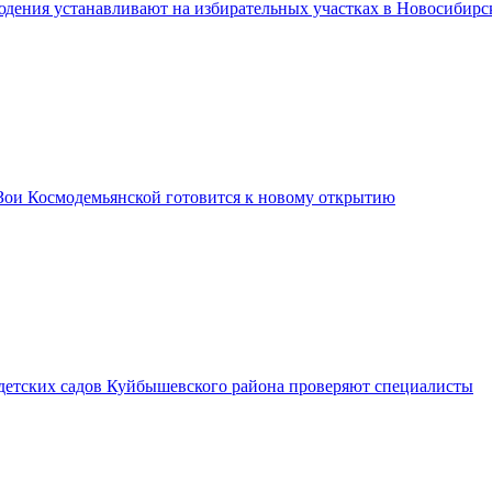
дения устанавливают на избирательных участках в Новосибирс
Зои Космодемьянской готовится к новому открытию
 детских садов Куйбышевского района проверяют специалисты