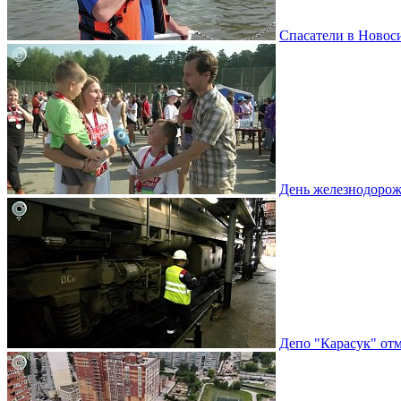
Спасатели в Новоси
День железнодорож
Депо "Карасук" отм