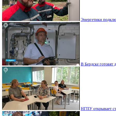
Энергетики подклю
В Бердске готовят 
НГПУ открывает ст