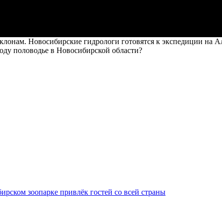
лонам. Новосибирские гидрологи готовятся к экспедиции на Алт
году половодье в Новосибирской области?
ирском зоопарке привлёк гостей со всей страны