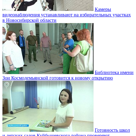
Камеры
видеонаблюдения устанавливают на избирательных участках
в Новосибирской области
Библиотека имени
Зои Космодемьянской готовится к новому открытию
Готовность школ
и детских садов Куйбышевского района проверяют