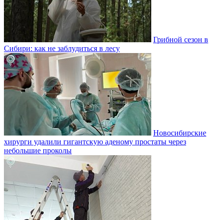
Грибной сезон в
Сибири: как не заблудиться в лесу
Новосибирские
хирурги удалили гигантскую аденому простаты через
небольшие проколы