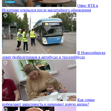
Офис ВТБ в
Искитиме открылся после масштабного обновления
В Новосибирске
ловят безбилетников в автобусах и троллейбусах
Как семьи
побеждают зависимость и начинают новую жизнь?