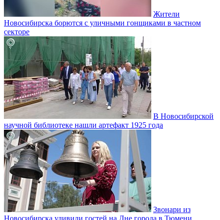
Жители
Новосибирска борются с уличными гонщиками в частном
секторе
В Новосибирской
научной библиотеке нашли артефакт 1925 года
Звонари из
Новосибирска удивили гостей на Дне города в Тюмени