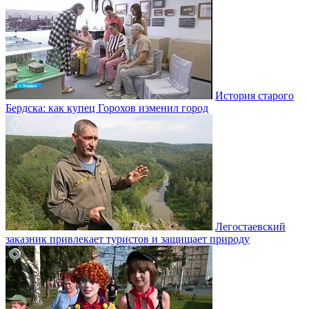
История старого
Бердска: как купец Горохов изменил город
Легостаевский
заказник привлекает туристов и защищает природу