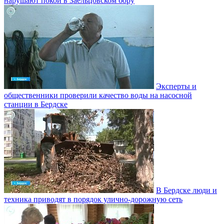
нарушают покой в Заельцовском бору
Эксперты и
общественники проверили качество воды на насосной
станции в Бердске
В Бердске люди и
техника приводят в порядок улично‑дорожную сеть