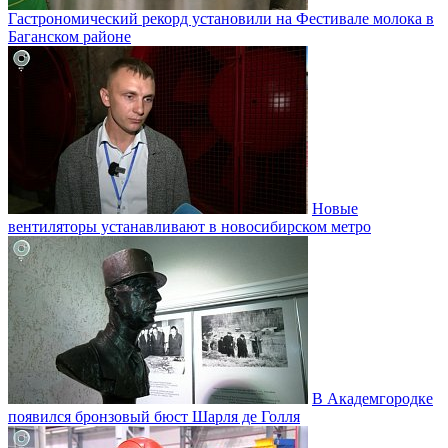
Гастрономический рекорд установили на Фестивале молока в
Баганском районе
Новые
вентиляторы устанавливают в новосибирском метро
В Академгородке
появился бронзовый бюст Шарля де Голля