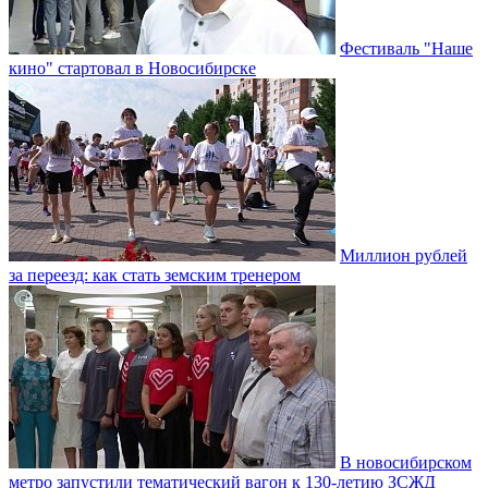
Фестиваль "Наше
кино" стартовал в Новосибирске
Миллион рублей
за переезд: как стать земским тренером
В новосибирском
метро запустили тематический вагон к 130-летию ЗСЖД