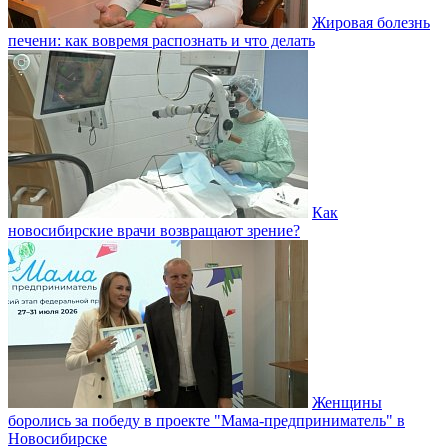
Жировая болезнь
печени: как вовремя распознать и что делать
Как
новосибирские врачи возвращают зрение?
Женщины
боролись за победу в проекте "Мама-предприниматель" в
Новосибирске