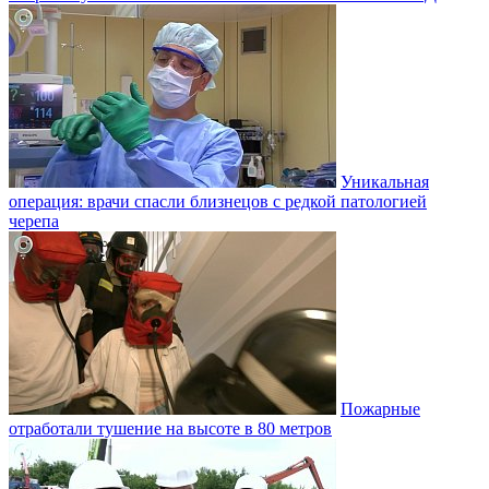
Уникальная
операция: врачи спасли близнецов с редкой патологией
черепа
Пожарные
отработали тушение на высоте в 80 метров