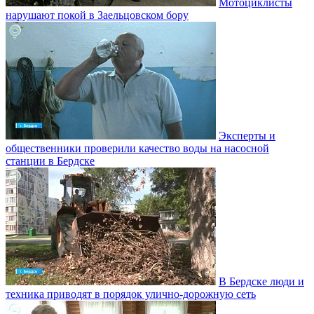
Мотоциклисты
нарушают покой в Заельцовском бору
Эксперты и
общественники проверили качество воды на насосной
станции в Бердске
В Бердске люди и
техника приводят в порядок улично‑дорожную сеть