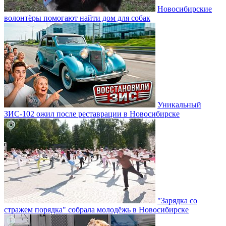
Новосибирские
волонтёры помогают найти дом для собак
Уникальный
ЗИС-102 ожил после реставрации в Новосибирске
"Зарядка со
стражем порядка" собрала молодёжь в Новосибирске