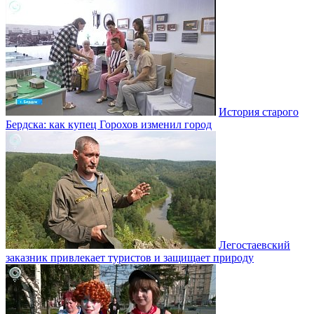
История старого
Бердска: как купец Горохов изменил город
Легостаевский
заказник привлекает туристов и защищает природу