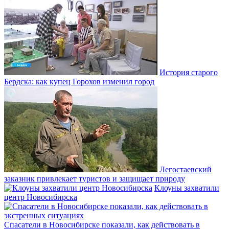
История старого
Бердска: как купец Горохов изменил город
Легостаевский
заказник привлекает туристов и защищает природу
Клоуны захватили
центр Новосибирска
Спасатели в Новосибирске показали, как действовать в