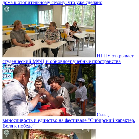
дома к отопительному сезону: что уже сделано
НГПУ открывает
студенческий МФЦ и обновляет учебные пространства
Сила,
выносливость и единство на фестивале "Сибирский характер.
Воля к победе"