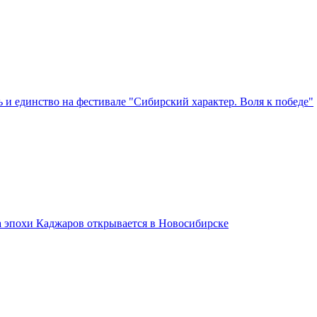
 и единство на фестивале "Сибирский характер. Воля к победе"
а эпохи Каджаров открывается в Новосибирске