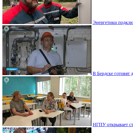
Энергетики подклю
В Бердске готовят 
НГПУ открывает ст