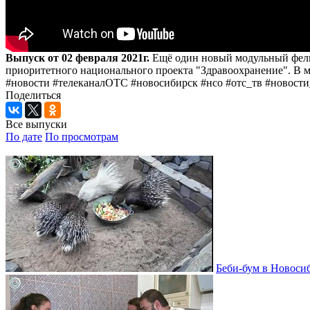
Выпуск от 02 февраля 2021г.
Ещё один новый модульный фельд
приоритетного национального проекта "Здравоохранение". В 
#новости #телеканалОТС #новосибирск #нсо #отс_тв #новости
Поделиться
Все выпуски
По дате
По просмотрам
Беби-бум в Новосиб