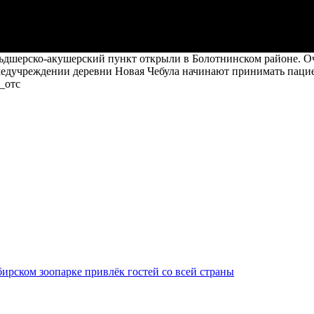
шерско-акушерский пункт открыли в Болотнинском районе. Оче
медучреждении деревни Новая Чебула начинают принимать паци
_отс
ирском зоопарке привлёк гостей со всей страны