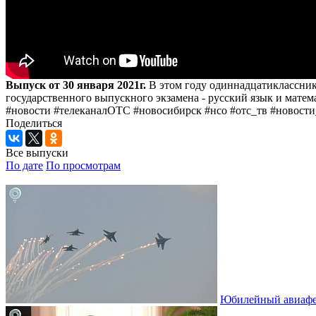
Выпуск от 30 января 2021г.
В этом году одиннадцатиклассники
государственного выпускного экзамена - русский язык и матем
#новости #телеканалОТС #новосибирск #нсо #отс_тв #новости
Поделиться
Все выпуски
По дате
По просмотрам
Юбилейный авиафе