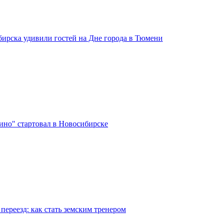
бирска удивили гостей на Дне города в Тюмени
ино" стартовал в Новосибирске
переезд: как стать земским тренером