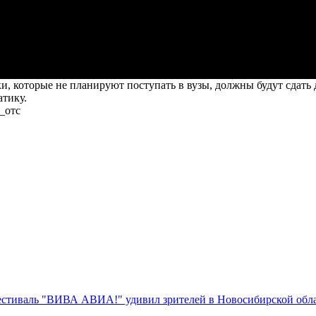
, которые не планируют поступать в вузы, должны будут сдать 
атику.
_отс
стиваль "ВИВА АВИА!" удивил зрителей в Новосибирской обл