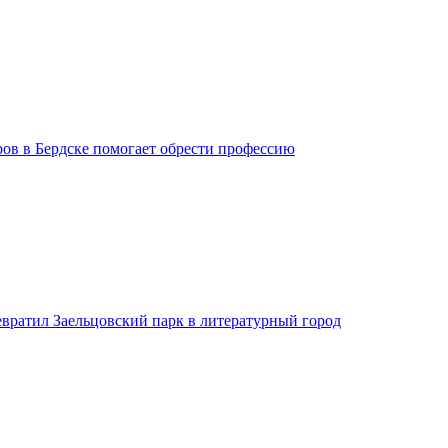
ров в Бердске помогает обрести профессию
евратил Заельцовский парк в литературный город