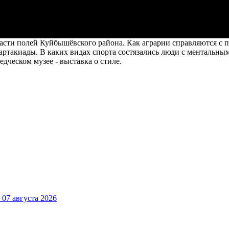
части полей Куйбышёвского района. Как аграрии справляются с 
артакиады. В каких видах спорта состязались люди с ментальн
дческом музее - выставка о стиле.
7 августа 2026