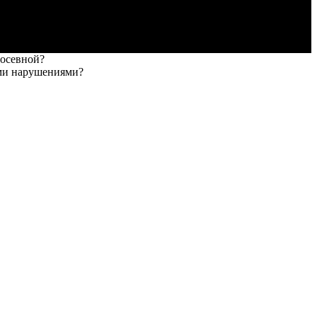
посевной?
ыми нарушениями?