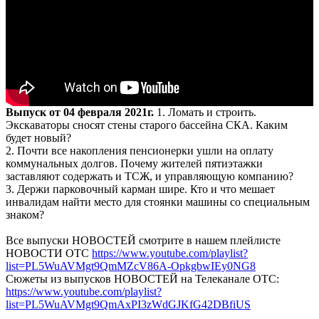
Выпуск от 04 февраля 2021г.
1. Ломать и строить.
Экскаваторы сносят стены старого бассейна СКА. Каким
будет новый?
2. Почти все накопления пенсионерки ушли на оплату
коммунальных долгов. Почему жителей пятиэтажки
заставляют содержать и ТСЖ, и управляющую компанию?
3. Держи парковочный карман шире. Кто и что мешает
инвалидам найти место для стоянки машины со специальным
знаком?
Все выпуски НОВОСТЕЙ смотрите в нашем плейлисте
НОВОСТИ ОТС
https://www.youtube.com/playlist?
list=PL5WuAVMgt9QmMZcV86A-OpkgbwIEy0NG8
Сюжеты из выпусков НОВОСТЕЙ на Телеканале ОТС:
https://www.youtube.com/playlist?
list=PL5WuAVMgt9QmAxPI3zWdGJKfG42DBfiUS