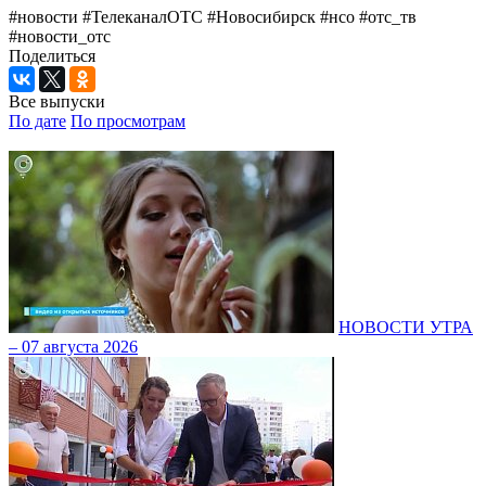
#новости #ТелеканалОТС #Новосибирск #нсо #отс_тв
#новости_отс
Поделиться
Все выпуски
По дате
По просмотрам
НОВОСТИ УТРА
– 07 августа 2026