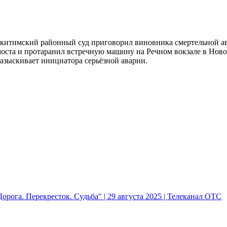
 Искитимский районный суд приговорил виновника смертельной а
у моста и протаранил встречную машину на Речном вокзале в Нов
разыскивает инициатора серьёзной аварии.
рога. Перекресток. Судьба" | 29 августа 2025 | Телеканал ОТС