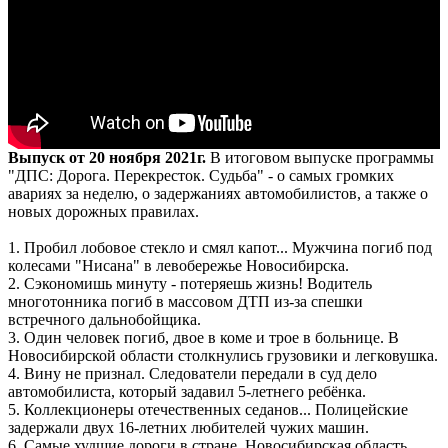
Выпуск от 20 ноября 2021г.
В итоговом выпуске программы
"ДПС: Дорога. Перекресток. Судьба" - о самых громких
авариях за неделю, о задержаниях автомобилистов, а также о
новых дорожных правилах.
1. Пробил лобовое стекло и смял капот... Мужчина погиб под
колесами "Нисана" в левобережье Новосибирска.
2. Сэкономишь минуту - потеряешь жизнь! Водитель
многотонника погиб в массовом ДТП из-за спешки
встречного дальнобойщика.
3. Один человек погиб, двое в коме и трое в больнице. В
Новосибирской области столкнулись грузовики и легковушка.
4. Вину не признал. Следователи передали в суд дело
автомобилиста, который задавил 5-летнего ребёнка.
5. Коллекционеры отечественных седанов... Полицейские
задержали двух 16-летних любителей чужих машин.
6. Самые худшие дороги в стране. Новосибирская область