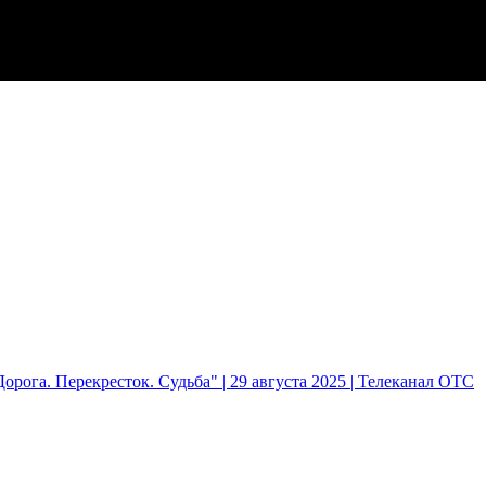
рога. Перекресток. Судьба" | 29 августа 2025 | Телеканал ОТС