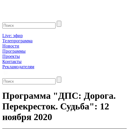
Live: эфир
Телепрограмма
Новости
Программы
Проекты
Контакты
Рекламодателям
Программа "ДПС: Дорога.
Перекресток. Судьба": 12
ноября 2020