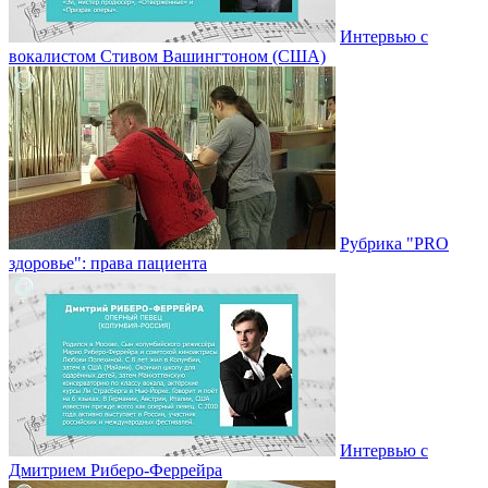
Интервью с
вокалистом Стивом Вашингтоном (США)
Рубрика "PRO
здоровье": права пациента
Интервью с
Дмитрием Риберо-Феррейра