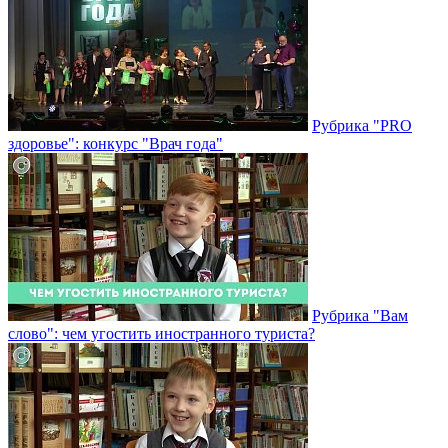
Рубрика "PRO
здоровье": конкурс "Врач года"
Рубрика "Вам
слово": чем угостить иностранного туриста?