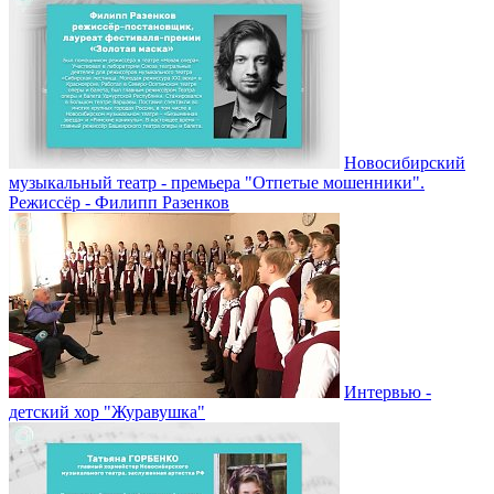
Новосибирский
музыкальный театр - премьера "Отпетые мошенники".
Режиссёр - Филипп Разенков
Интервью -
детский хор "Журавушка"