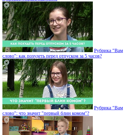
Рубрика "Вам
слово": как похудеть перед отпуском за 5 часов?
Рубрика "Вам
слово": что значит "первый блин комом"?