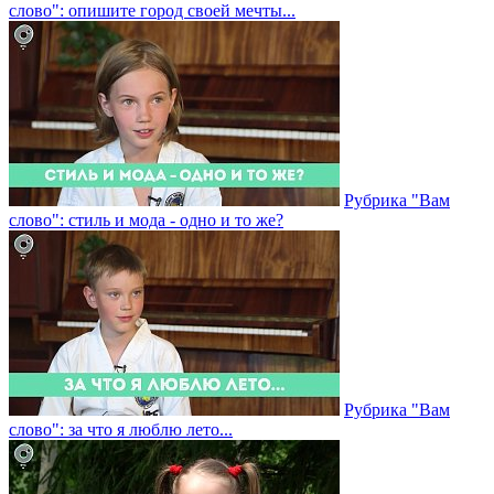
слово": опишите город своей мечты...
Рубрика "Вам
слово": стиль и мода - одно и то же?
Рубрика "Вам
слово": за что я люблю лето...