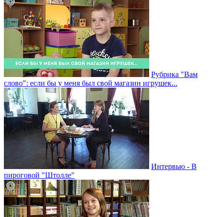
Рубрика "Вам
слово": если бы у меня был свой магазин игрушек...
Интервью - В
пироговой "Штолле"