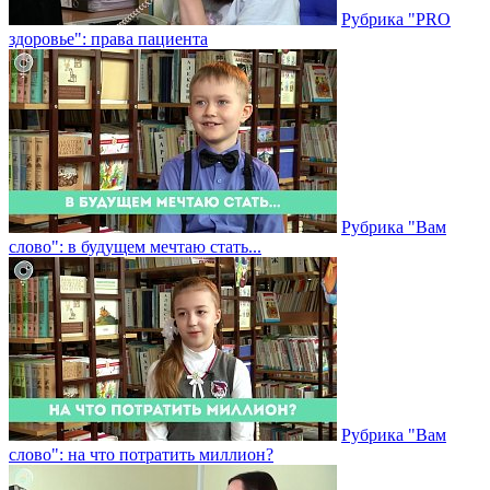
Рубрика "PRO
здоровье": права пациента
Рубрика "Вам
слово": в будущем мечтаю стать...
Рубрика "Вам
слово": на что потратить миллион?