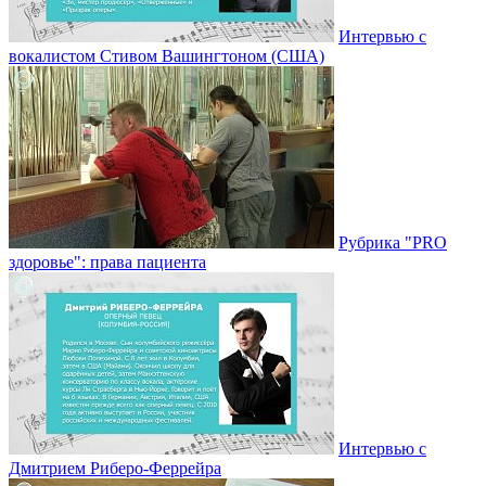
Интервью с
вокалистом Стивом Вашингтоном (США)
Рубрика "PRO
здоровье": права пациента
Интервью с
Дмитрием Риберо-Феррейра