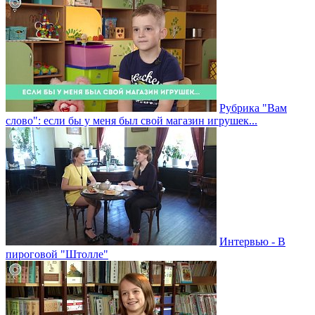
Рубрика "Вам
слово": если бы у меня был свой магазин игрушек...
Интервью - В
пироговой "Штолле"