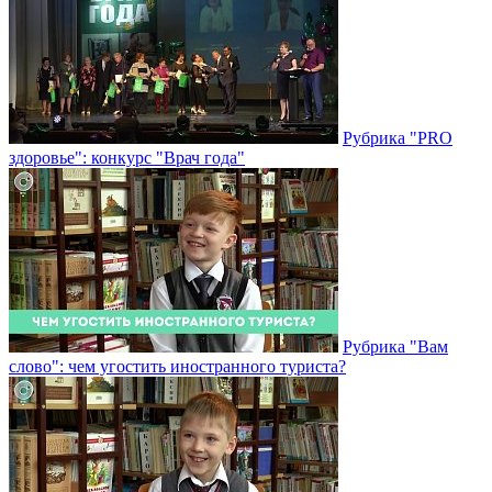
Рубрика "PRO
здоровье": конкурс "Врач года"
Рубрика "Вам
слово": чем угостить иностранного туриста?