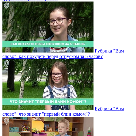
Рубрика "Вам
слово": как похудеть перед отпуском за 5 часов?
Рубрика "Вам
слово": что значит "первый блин комом"?