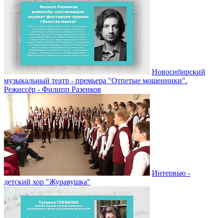
Новосибирский
музыкальный театр - премьера "Отпетые мошенники".
Режиссёр - Филипп Разенков
Интервью -
детский хор "Журавушка"