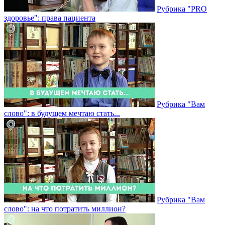
Рубрика "PRO
здоровье": права пациента
Рубрика "Вам
слово": в будущем мечтаю стать...
Рубрика "Вам
слово": на что потратить миллион?