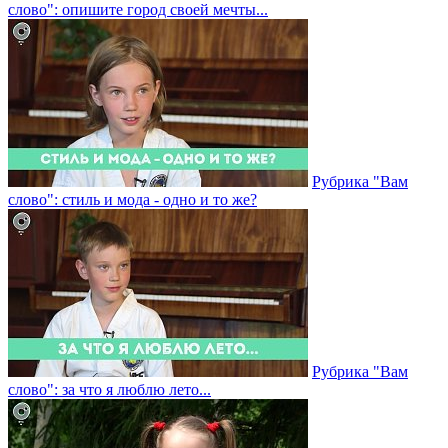
слово": опишите город своей мечты...
Рубрика "Вам
слово": стиль и мода - одно и то же?
Рубрика "Вам
слово": за что я люблю лето...