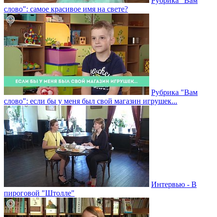
Рубрика "Вам
слово": самое красивое имя на свете?
Рубрика "Вам
слово": если бы у меня был свой магазин игрушек...
Интервью - В
пироговой "Штолле"