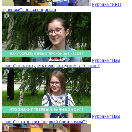
Рубрика "PRO
здоровье": права пациента
Рубрика "Вам
слово": как похудеть перед отпуском за 5 часов?
Рубрика "Вам
слово": что значит "первый блин комом"?