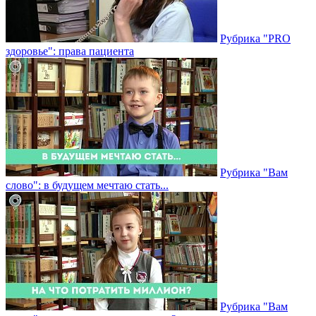
Рубрика "PRO
здоровье": права пациента
Рубрика "Вам
слово": в будущем мечтаю стать...
Рубрика "Вам