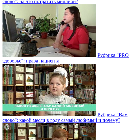
слово": на что потратить миллион?
Рубрика "PRO
здоровье": права пациента
Рубрика "Вам
слово": какой месяц в году самый любимый и почему?