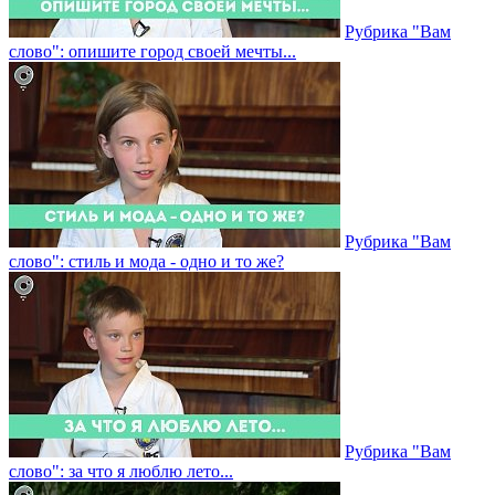
Рубрика "Вам
слово": опишите город своей мечты...
Рубрика "Вам
слово": стиль и мода - одно и то же?
Рубрика "Вам
слово": за что я люблю лето...