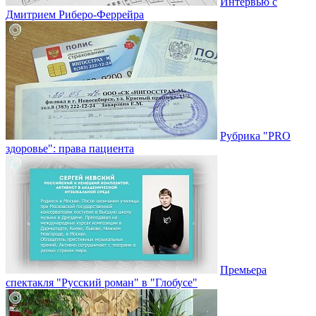
Интервью с
Дмитрием Риберо-Феррейра
Рубрика "PRO
здоровье": права пациента
Премьера
спектакля "Русский роман" в "Глобусе"