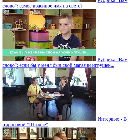
Рубрика "Вам
слово": самое красивое имя на свете?
Рубрика "Вам
слово": если бы у меня был свой магазин игрушек...
Интервью - В
пироговой "Штолле"