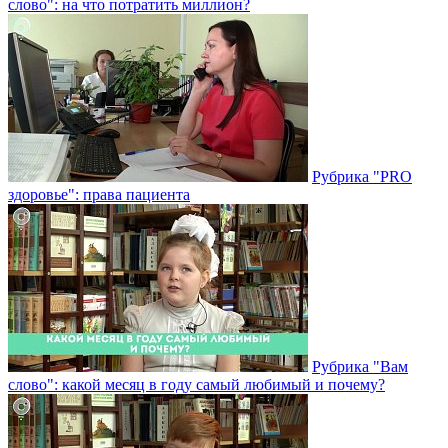
слово": на что потратить миллион?
Рубрика "PRO
здоровье": права пациента
Рубрика "Вам
слово": какой месяц в году самый любимый и почему?