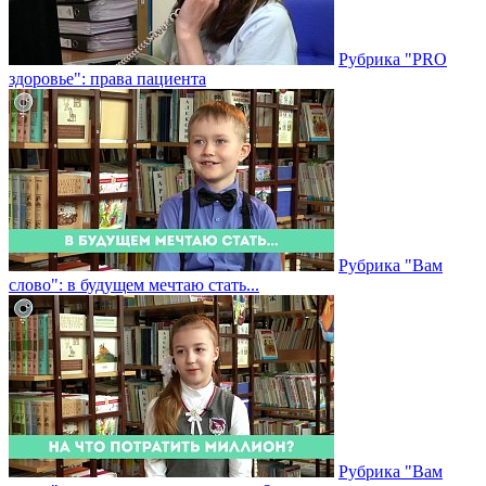
Рубрика "PRO
здоровье": права пациента
Рубрика "Вам
слово": в будущем мечтаю стать...
Рубрика "Вам