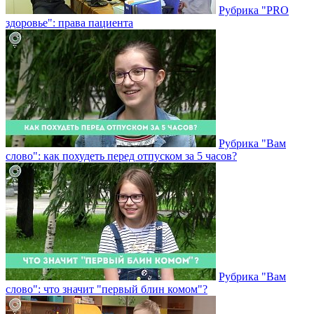
Рубрика "PRO
здоровье": права пациента
Рубрика "Вам
слово": как похудеть перед отпуском за 5 часов?
Рубрика "Вам
слово": что значит "первый блин комом"?