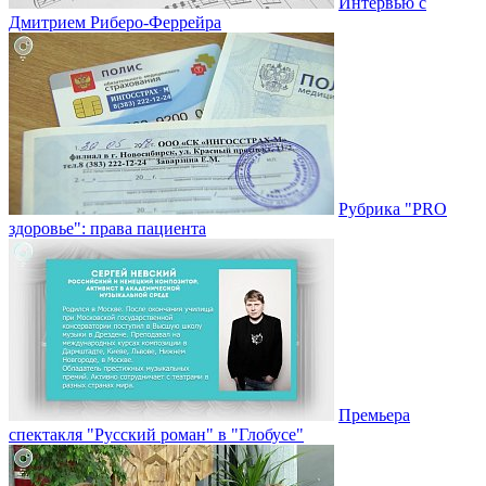
Интервью с
Дмитрием Риберо-Феррейра
Рубрика "PRO
здоровье": права пациента
Премьера
спектакля "Русский роман" в "Глобусе"