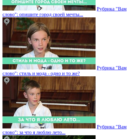
Рубрика "Вам
слово": опишите город своей мечты...
Рубрика "Вам
слово": стиль и мода - одно и то же?
Рубрика "Вам
слово": за что я люблю лето...