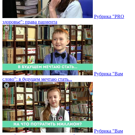
Рубрика "PRO
здоровье": права пациента
Рубрика "Вам
слово": в будущем мечтаю стать...
Рубрика "Вам