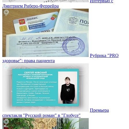
Интервью с
Дмитрием Риберо-Феррейра
Рубрика "PRO
здоровье": права пациента
Премьера
спектакля "Русский роман" в "Глобусе"