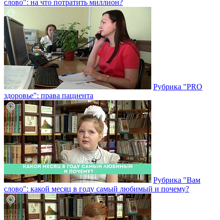
слово": на что потратить миллион?
Рубрика "PRO
здоровье": права пациента
Рубрика "Вам
слово": какой месяц в году самый любимый и почему?