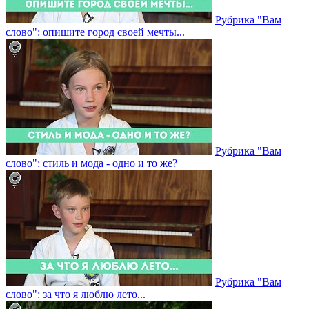
Рубрика "Вам
слово": опишите город своей мечты...
Рубрика "Вам
слово": стиль и мода - одно и то же?
Рубрика "Вам
слово": за что я люблю лето...