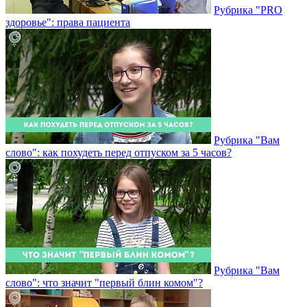
Рубрика "PRO
здоровье": права пациента
Рубрика "Вам
слово": как похудеть перед отпуском за 5 часов?
Рубрика "Вам
слово": что значит "первый блин комом"?