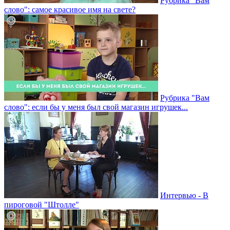
Рубрика "Вам
слово": самое красивое имя на свете?
Рубрика "Вам
слово": если бы у меня был свой магазин игрушек...
Интервью - В
пироговой "Штолле"