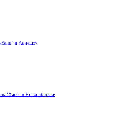
мбанк" и Авиашоу
аль "Хаос" в Новосибирске