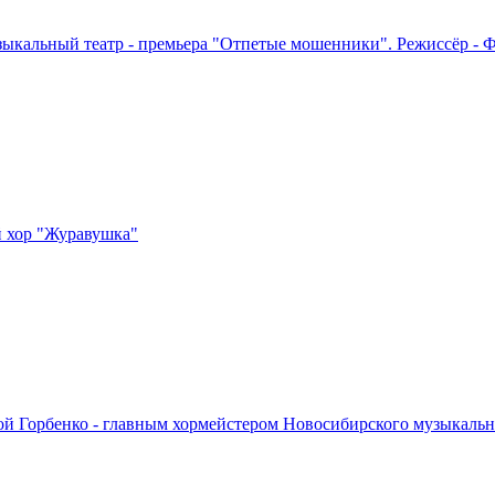
ыкальный театр - премьера "Отпетые мошенники". Режиссёр - 
й хор "Журавушка"
ой Горбенко - главным хормейстером Новосибирского музыкальн