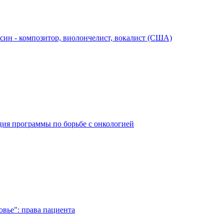
син - композитор, виолончелист, вокалист (США)
ция программы по борьбе с онкологией
вье": права пациента