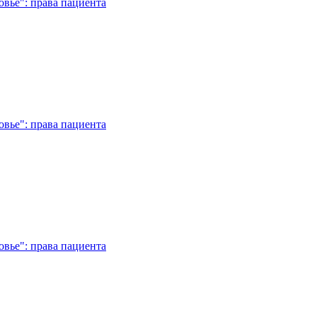
вье": права пациента
вье": права пациента
вье": права пациента