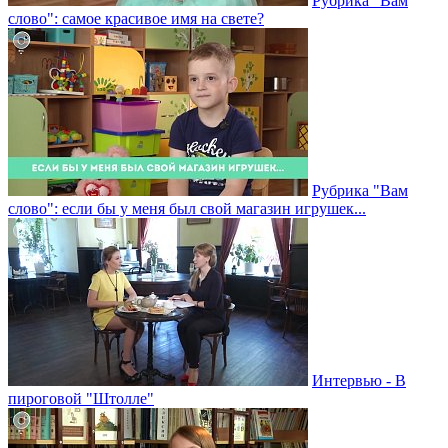
Рубрика "Вам
слово": самое красивое имя на свете?
Рубрика "Вам
слово": если бы у меня был свой магазин игрушек...
Интервью - В
пироговой "Штолле"