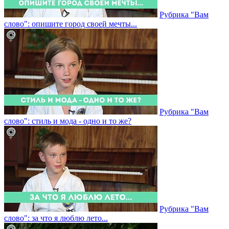
Рубрика "Вам
слово": опишите город своей мечты...
Рубрика "Вам
слово": стиль и мода - одно и то же?
Рубрика "Вам
слово": за что я люблю лето...