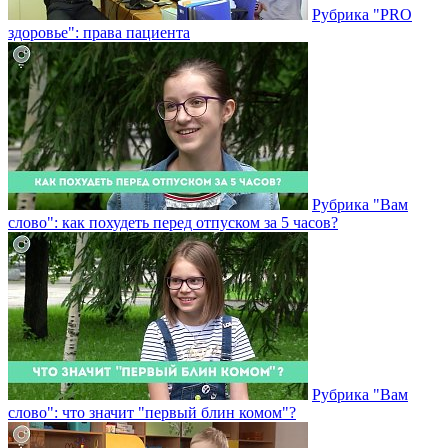
Рубрика "PRO
здоровье": права пациента
Рубрика "Вам
слово": как похудеть перед отпуском за 5 часов?
Рубрика "Вам
слово": что значит "первый блин комом"?