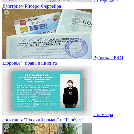
Интервью с
Дмитрием Риберо-Феррейра
Рубрика "PRO
здоровье": права пациента
Премьера
спектакля "Русский роман" в "Глобусе"