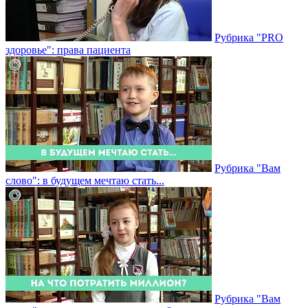
Рубрика "PRO
здоровье": права пациента
Рубрика "Вам
слово": в будущем мечтаю стать...
Рубрика "Вам