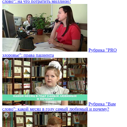
слово": на что потратить миллион?
Рубрика "PRO
здоровье": права пациента
Рубрика "Вам
слово": какой месяц в году самый любимый и почему?