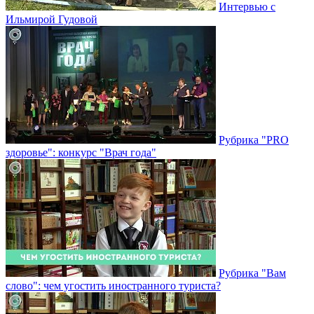
Интервью с
Ильмирой Гудовой
Рубрика "PRO
здоровье": конкурс "Врач года"
Рубрика "Вам
слово": чем угостить иностранного туриста?