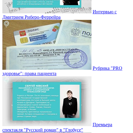
Интервью с
Дмитрием Риберо-Феррейра
Рубрика "PRO
здоровье": права пациента
Премьера
спектакля "Русский роман" в "Глобусе"