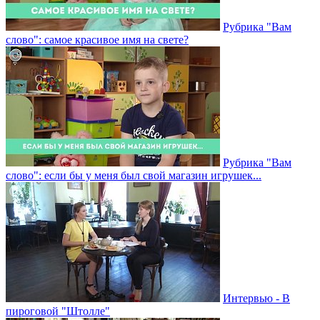
Рубрика "Вам
слово": самое красивое имя на свете?
Рубрика "Вам
слово": если бы у меня был свой магазин игрушек...
Интервью - В
пироговой "Штолле"