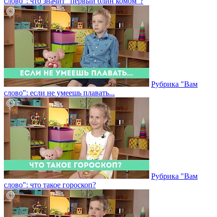
слово": что значит "первый блин комом"?
Рубрика "Вам
слово": если не умеешь плавать...
Рубрика "Вам
слово": что такое гороскоп?