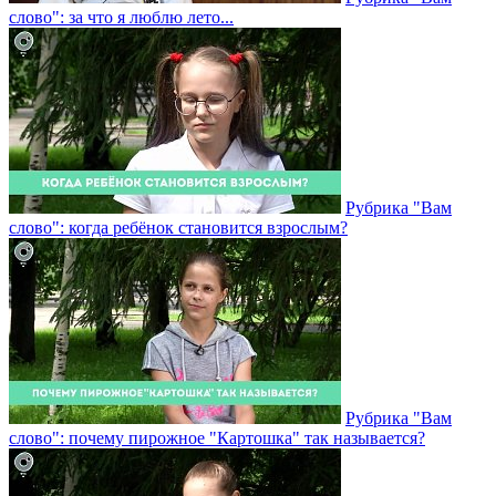
слово": за что я люблю лето...
Рубрика "Вам
слово": когда ребёнок становится взрослым?
Рубрика "Вам
слово": почему пирожное "Картошка" так называется?