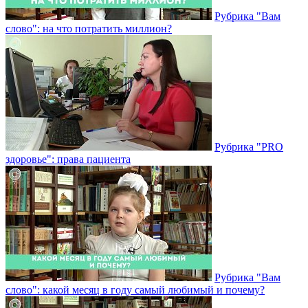
Рубрика "Вам
слово": на что потратить миллион?
Рубрика "PRO
здоровье": права пациента
Рубрика "Вам
слово": какой месяц в году самый любимый и почему?