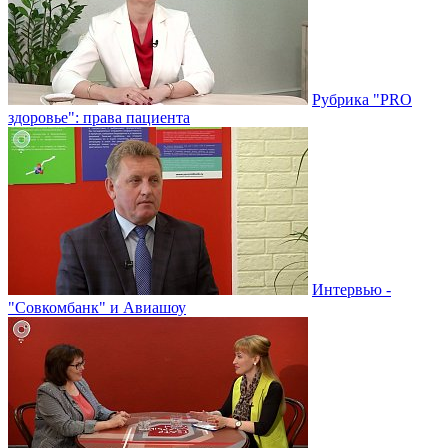
Рубрика "PRO
здоровье": права пациента
Интервью -
"Совкомбанк" и Авиашоу