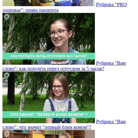
Рубрика "PRO
здоровье": права пациента
Рубрика "Вам
слово": как похудеть перед отпуском за 5 часов?
Рубрика "Вам
слово": что значит "первый блин комом"?