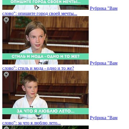
Рубрика "Вам
слово": опишите город своей мечты...
Рубрика "Вам
слово": стиль и мода - одно и то же?
Рубрика "Вам
слово": за что я люблю лето...