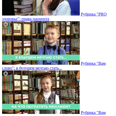
Рубрика "PRO
здоровье": права пациента
Рубрика "Вам
слово": в будущем мечтаю стать...
Рубрика "Вам