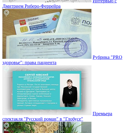
Интервью с
Дмитрием Риберо-Феррейра
Рубрика "PRO
здоровье": права пациента
Премьера
спектакля "Русский роман" в "Глобусе"