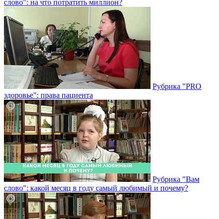
слово": на что потратить миллион?
Рубрика "PRO
здоровье": права пациента
Рубрика "Вам
слово": какой месяц в году самый любимый и почему?