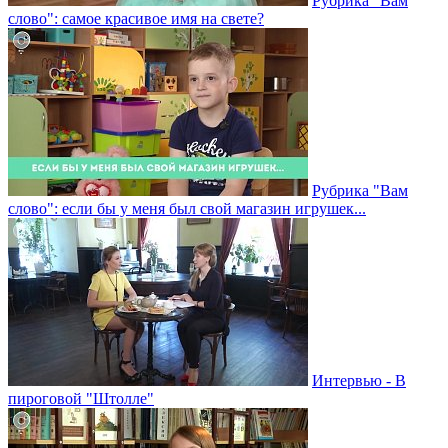
Рубрика "Вам
слово": самое красивое имя на свете?
Рубрика "Вам
слово": если бы у меня был свой магазин игрушек...
Интервью - В
пироговой "Штолле"