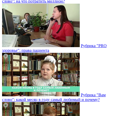
слово": на что потратить миллион?
Рубрика "PRO
здоровье": права пациента
Рубрика "Вам
слово": какой месяц в году самый любимый и почему?