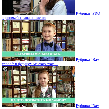
Рубрика "PRO
здоровье": права пациента
Рубрика "Вам
слово": в будущем мечтаю стать...
Рубрика "Вам