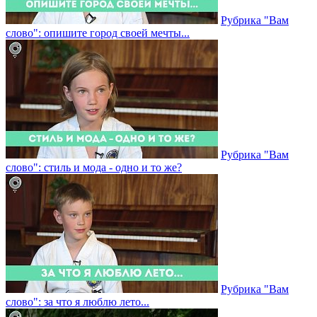
Рубрика "Вам
слово": опишите город своей мечты...
Рубрика "Вам
слово": стиль и мода - одно и то же?
Рубрика "Вам
слово": за что я люблю лето...