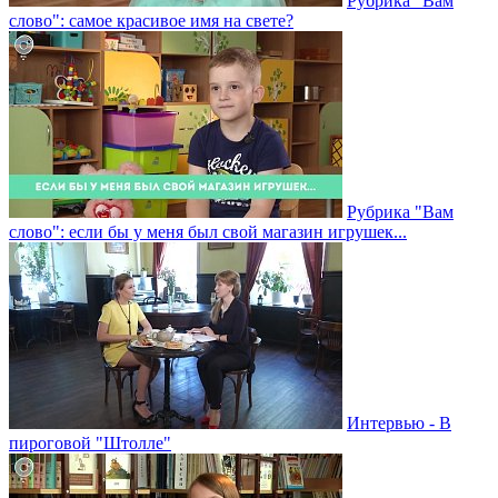
Рубрика "Вам
слово": самое красивое имя на свете?
Рубрика "Вам
слово": если бы у меня был свой магазин игрушек...
Интервью - В
пироговой "Штолле"