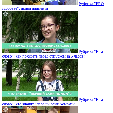
Рубрика "PRO
здоровье": права пациента
Рубрика "Вам
слово": как похудеть перед отпуском за 5 часов?
Рубрика "Вам
слово": что значит "первый блин комом"?