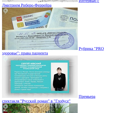
Интервью с
Дмитрием Риберо-Феррейра
Рубрика "PRO
здоровье": права пациента
Премьера
спектакля "Русский роман" в "Глобусе"