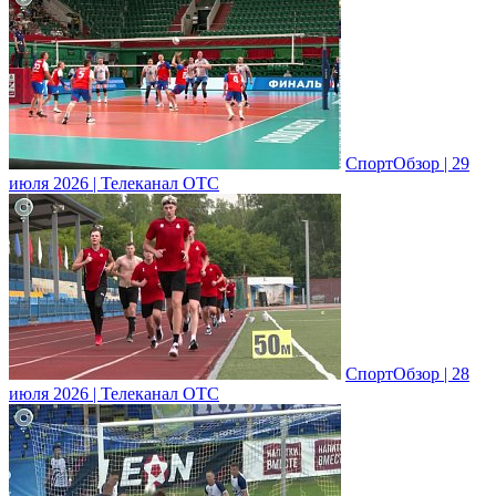
СпортОбзор | 29
июля 2026 | Телеканал ОТС
СпортОбзор | 28
июля 2026 | Телеканал ОТС