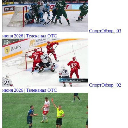
СпортОбзор | 03
июня 2026 | Телеканал ОТС
СпортОбзор | 02
июня 2026 | Телеканал ОТС