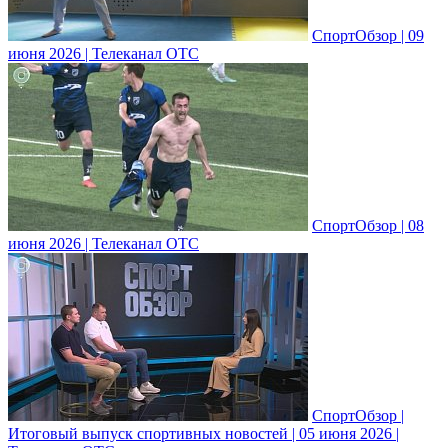
СпортОбзор | 09
июня 2026 | Телеканал ОТС
СпортОбзор | 08
июня 2026 | Телеканал ОТС
СпортОбзор |
Итоговый выпуск спортивных новостей | 05 июня 2026 |