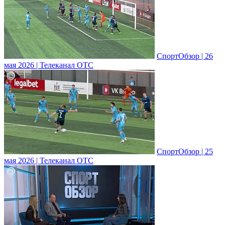
СпортОбзор | 26
мая 2026 | Телеканал ОТС
СпортОбзор | 25
мая 2026 | Телеканал ОТС