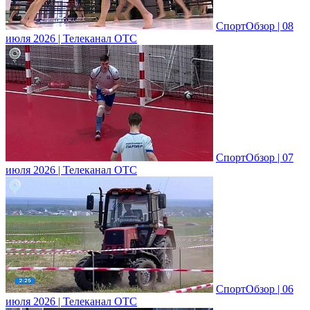
СпортОбзор | 08
июля 2026 | Телеканал ОТС
СпортОбзор | 07
июля 2026 | Телеканал ОТС
СпортОбзор | 06
июля 2026 | Телеканал ОТС