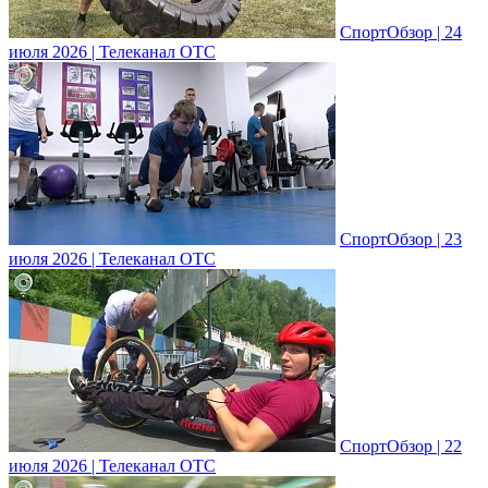
СпортОбзор | 24
июля 2026 | Телеканал ОТС
СпортОбзор | 23
июля 2026 | Телеканал ОТС
СпортОбзор | 22
июля 2026 | Телеканал ОТС