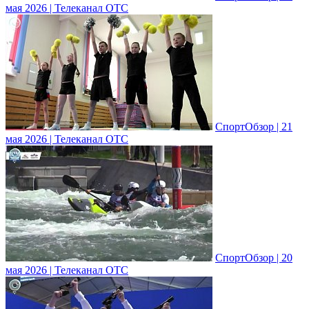
мая 2026 | Телеканал ОТС
СпортОбзор | 21
мая 2026 | Телеканал ОТС
СпортОбзор | 20
мая 2026 | Телеканал ОТС