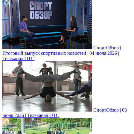
СпортОбзор |
Итоговый выпуск спортивных новостей | 04 июля 2026 |
Телеканал ОТС
СпортОбзор | 03
июля 2026 | Телеканал ОТС