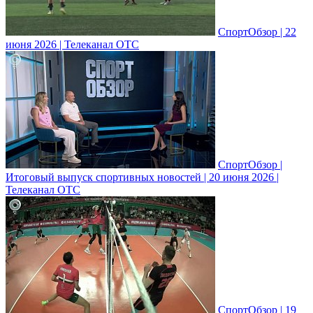
СпортОбзор | 22
июня 2026 | Телеканал ОТС
СпортОбзор |
Итоговый выпуск спортивных новостей | 20 июня 2026 |
Телеканал ОТС
СпортОбзор | 19