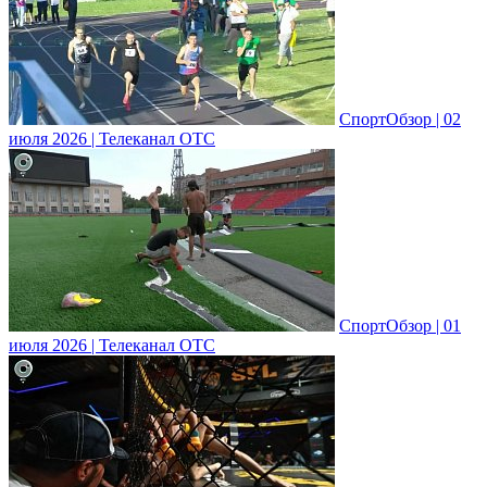
СпортОбзор | 02
июля 2026 | Телеканал ОТС
СпортОбзор | 01
июля 2026 | Телеканал ОТС