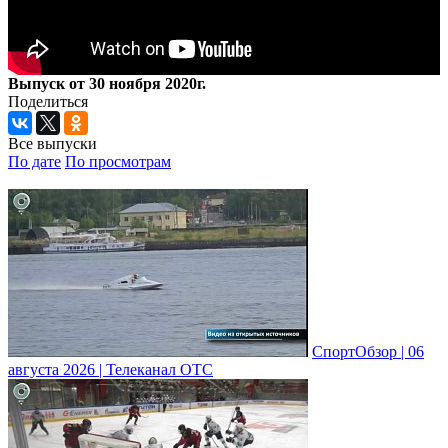
Выпуск от 30 ноября 2020г.
Поделиться
Все выпуски
По дате
По просмотрам
СпортОбзор | 06
августа 2026 | Телеканал ОТС