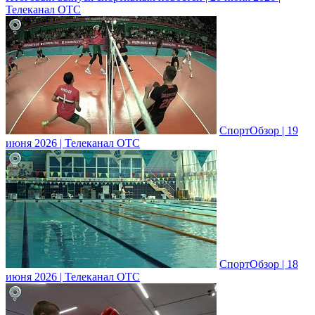
Телеканал ОТС
СпортОбзор | 19
июня 2026 | Телеканал ОТС
СпортОбзор | 18
июня 2026 | Телеканал ОТС