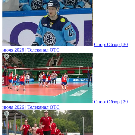
СпортОбзор | 30
июля 2026 | Телеканал ОТС
СпортОбзор | 29
июля 2026 | Телеканал ОТС