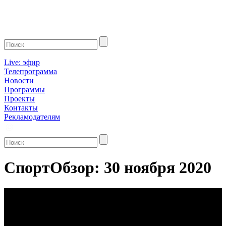
Live: эфир
Телепрограмма
Новости
Программы
Проекты
Контакты
Рекламодателям
СпортОбзор: 30 ноября 2020