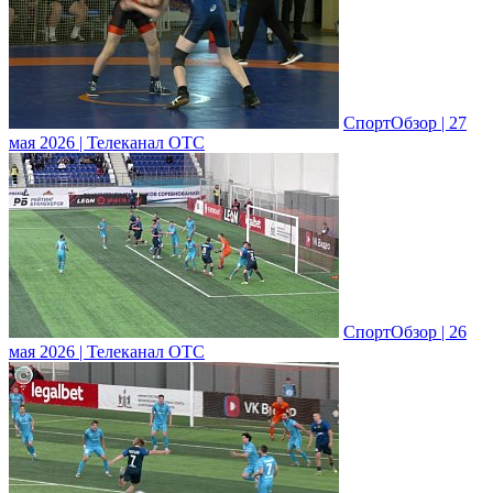
СпортОбзор | 27
мая 2026 | Телеканал ОТС
СпортОбзор | 26
мая 2026 | Телеканал ОТС