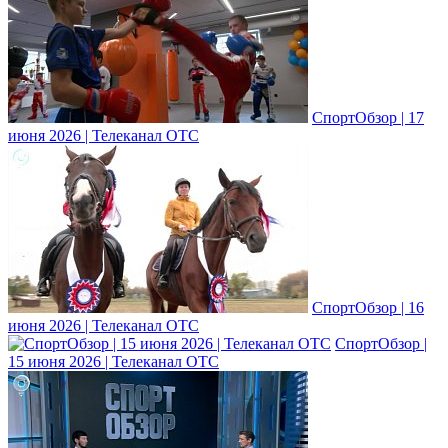
СпортОбзор | 17
июня 2026 | Телеканал ОТС
СпортОбзор | 16
июня 2026 | Телеканал ОТС
СпортОбзор |
15 июня 2026 | Телеканал ОТС