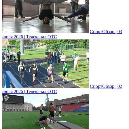
СпортОбзор | 03
июля 2026 | Телеканал ОТС
СпортОбзор | 02
июля 2026 | Телеканал ОТС