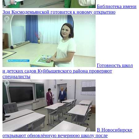
Библиотека имени
Зои Космодемьянской готовится к новому открытию
Готовность школ
и детских садов Куйбышевского района проверяют
специалисты
В Новосибирске
открывают обновлённую вечернюю школу после