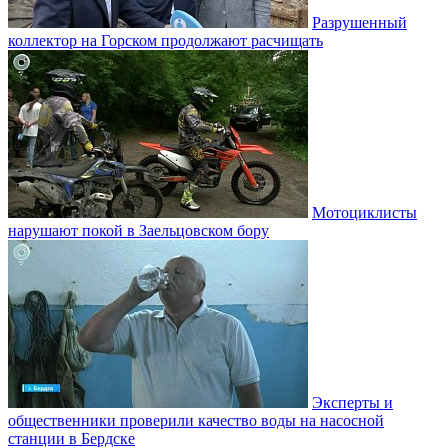
Разрушенный
коллектор на Горском продолжают расчищать
Мотоциклисты
нарушают покой в Заельцовском бору
Эксперты и
общественники проверили качество воды на насосной
станции в Бердске