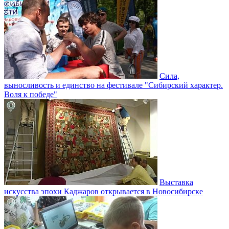
Сила,
выносливость и единство на фестивале "Сибирский характер.
Воля к победе"
Выставка
искусства эпохи Каджаров открывается в Новосибирске