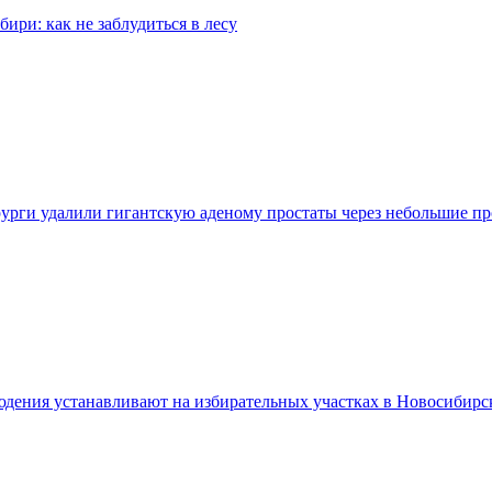
бири: как не заблудиться в лесу
урги удалили гигантскую аденому простаты через небольшие п
дения устанавливают на избирательных участках в Новосибирс