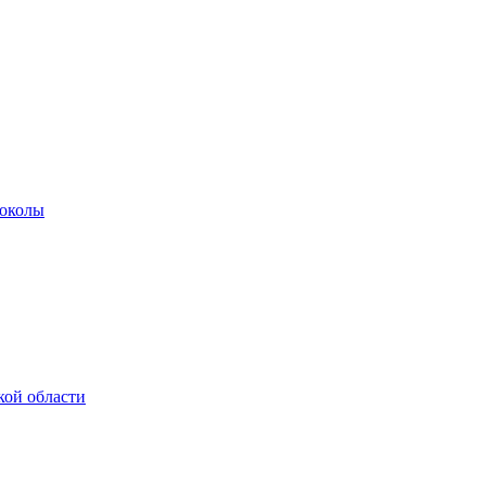
роколы
кой области