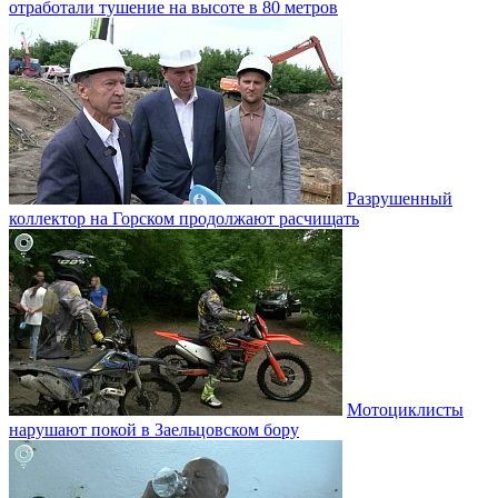
отработали тушение на высоте в 80 метров
Разрушенный
коллектор на Горском продолжают расчищать
Мотоциклисты
нарушают покой в Заельцовском бору