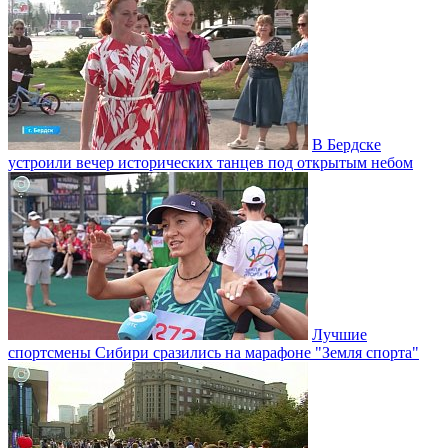
В Бердске
устроили вечер исторических танцев под открытым небом
Лучшие
спортсмены Сибири сразились на марафоне "Земля спорта"