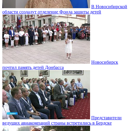
В Новосибирской
области создадут отделение Фонда защиты детей
Новосибирск
почтил память детей Донбасса
Представители
ведущих авиакомпаний страны встретились в Бердске