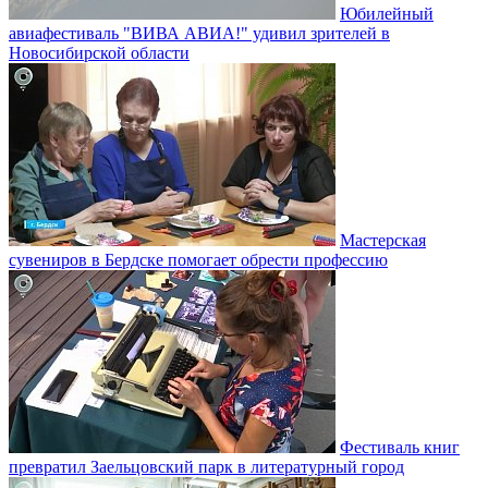
Юбилейный
авиафестиваль "ВИВА АВИА!" удивил зрителей в
Новосибирской области
Мастерская
сувениров в Бердске помогает обрести профессию
Фестиваль книг
превратил Заельцовский парк в литературный город