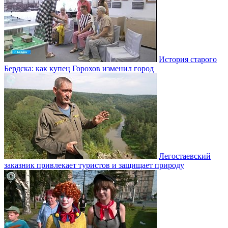
История старого
Бердска: как купец Горохов изменил город
Легостаевский
заказник привлекает туристов и защищает природу