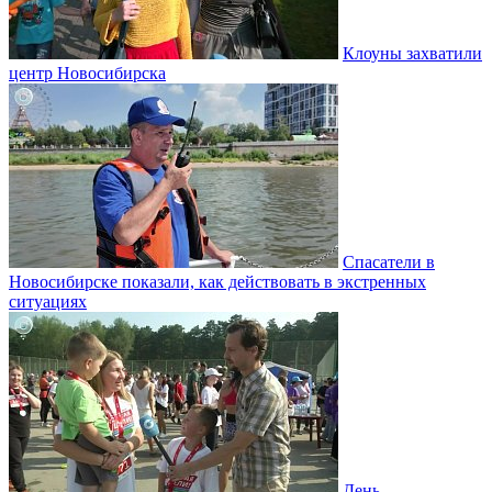
Клоуны захватили
центр Новосибирска
Спасатели в
Новосибирске показали, как действовать в экстренных
ситуациях
День