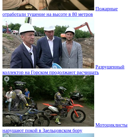
Пожарные
отработали тушение на высоте в 80 метров
Разрушенный
коллектор на Горском продолжают расчищать
Мотоциклисты
нарушают покой в Заельцовском бору