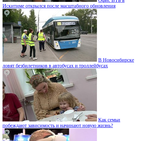
Офис ВТБ в
Искитиме открылся после масштабного обновления
В Новосибирске
ловят безбилетников в автобусах и троллейбусах
Как семьи
побеждают зависимость и начинают новую жизнь?