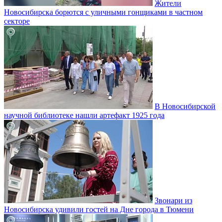
Жители
Новосибирска борются с уличными гонщиками в частном
секторе
В Новосибирской
научной библиотеке нашли артефакт 1925 года
Звонари из
Новосибирска удивили гостей на Дне города в Тюмени