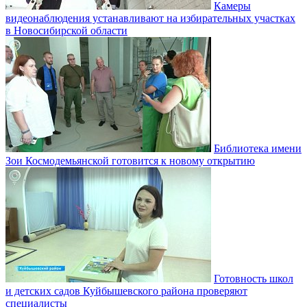
Камеры
видеонаблюдения устанавливают на избирательных участках
в Новосибирской области
Библиотека имени
Зои Космодемьянской готовится к новому открытию
Готовность школ
и детских садов Куйбышевского района проверяют
специалисты