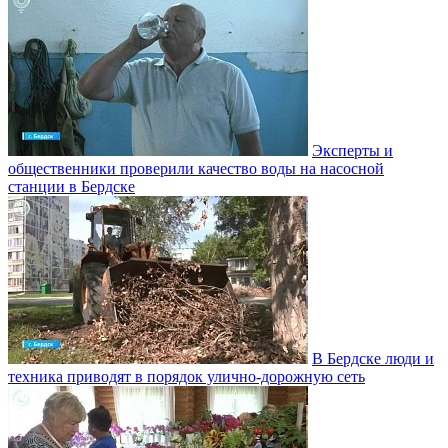
Эксперты и
общественники проверили качество воды на насосной
станции в Бердске
В Бердске люди и
техника приводят в порядок улично‑дорожную сеть